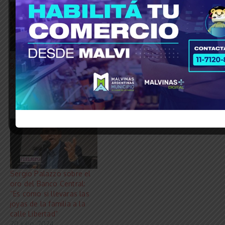
La Justicia ordenó al
Otra transferencia de oro
Banco Central informar
del Estado argentino que
qué hizo con el oro de la
la administración de Milei
República Argentina
envía a Londres
22 diciembre, 2025
19 agosto, 2024
En «Economía»
En «Economía»
Sergio Palazzo sobre el
oro del Banco Central:
“Es como si llevaras las
joyas de la familia a la
calle Libertad”
20 julio, 2024