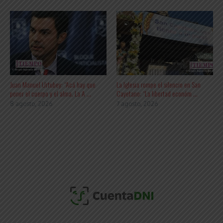
Juan Manuel Urtubey: “Acá hay que
La Iglesia rompe el silencio en San
poner el cuerpo y el alma. La A ...
Cayetano: “La libertad económ ...
8 agosto, 2026
7 agosto, 2026