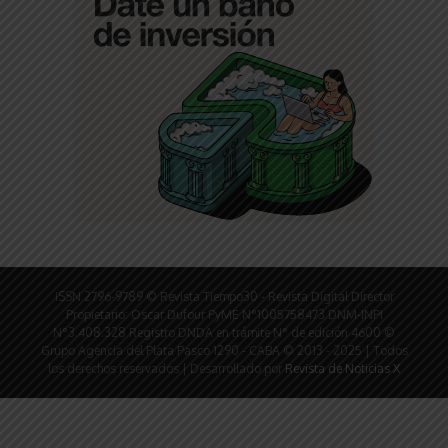
ISSN 2796-9789 © Revista Tiempo30 - Revista Digital Director
Propietario: Oscar Dufour PyME N°1005758473 DNM-INPI
N°3.408.328 Registro DNDA en trámite N° de edición 4600 ©
Grupo Agencia del Plata Pasco 1290 - CABA © 2013 - 2025 | Todos
los derechos reservados | Desarrollado por
Revista de Noticias X