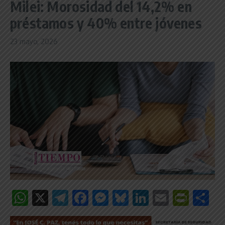
Milei: Morosidad del 14,2% en
préstamos y 40% entre jóvenes
23 mayo, 2026
WhatsApp
X
Telegram
Facebook
Messenger
Bluesky
LinkedIn
Email
Print
C