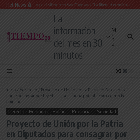
Saltar al contenido
Hot News
La Iglesia rompe el silencio en San Cayetano: “La libertad económica no pued
La
información
M
e
n
del mes en 30
u
minutos
Inicio
/
Sociedad
/
Proyecto de Unión por la Patria en Diputados
para consagrar por ley el acceso al agua potable como derecho
humano
Derechos Humanos
Política
Provincias
Sociedad
Proyecto de Unión por la Patria
en Diputados para consagrar por