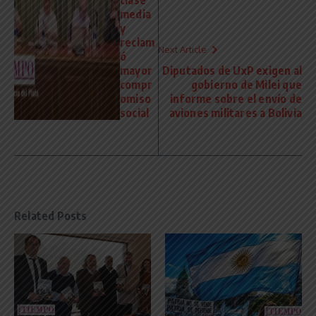
clase
media
y
reclam
Next Article
ó
mayor
Diputados de UxP exigen al
compr
gobierno de Milei que
omiso
informe sobre el envío de
social
aviones militares a Bolivia
Related Posts