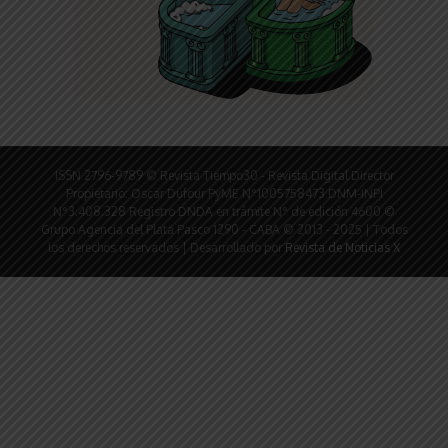
ISSN 2796-9789 © Revista Tiempo30 - Revista Digital Director
Propietario: Oscar Dufour PyME N°1005758473 DNM-INPI
N°3.408.328 Registro DNDA en trámite N° de edición 4600 ©
Grupo Agencia del Plata Pasco 1290 - CABA © 2013 - 2025 | Todos
los derechos reservados | Desarrollado por
Revista de Noticias X