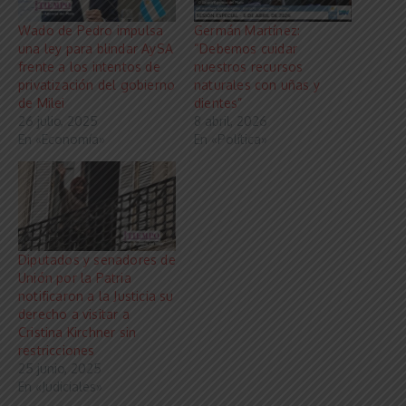
Wado de Pedro impulsa
Germán Martínez:
una ley para blindar AySA
“Debemos cuidar
frente a los intentos de
nuestros recursos
privatización del gobierno
naturales con uñas y
de Milei
dientes”
26 julio, 2025
8 abril, 2026
En «Economía»
En «Política»
Diputados y senadores de
Unión por la Patria
notificaron a la Justicia su
derecho a visitar a
Cristina Kirchner sin
restricciones
25 junio, 2025
En «Judiciales»