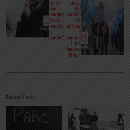
io, es
parte
una
del
conquis
modelo
ta de
de
nuestr
entreg
o
a
pueblo”
naciona
l que
impulsa
Milei”
Related Posts