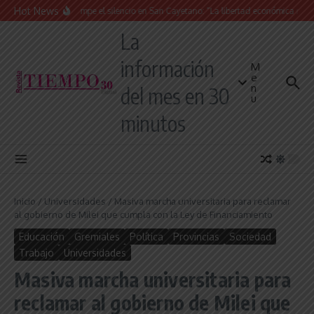
Saltar al contenido
Hot News
La Iglesia rompe el silencio en San Cayetano: “La libertad económica no pued
La
información
M
e
n
del mes en 30
u
minutos
Inicio
/
Universidades
/
Masiva marcha universitaria para reclamar
al gobierno de Milei que cumpla con la Ley de Financiamiento
Educación
Gremiales
Política
Provincias
Sociedad
Trabajo
Universidades
Masiva marcha universitaria para
reclamar al gobierno de Milei que