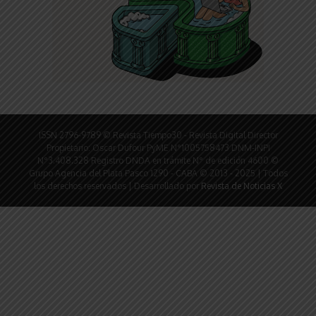
ISSN 2796-9789 © Revista Tiempo30 - Revista Digital Director
Propietario: Oscar Dufour PyME N°1005758473 DNM-INPI
N°3.408.328 Registro DNDA en trámite N° de edición 4600 ©
Grupo Agencia del Plata Pasco 1290 - CABA © 2013 - 2025 | Todos
los derechos reservados | Desarrollado por
Revista de Noticias X