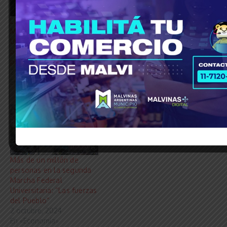
La UBA convocó a la
Nueva Marcha Federal
Marcha Federal
Universitaria convocada
Universitaria: “Marchamos
para el 12 de mayo, es en
por el futuro, marchamos
reclamo por el
por la educación”
cumplimiento de la Ley de
25 septiembre, 2024
Financiamiento
En «Economía»
21 abril, 2026
En «Educación»
Más de un millón de
personas en la segunda
Marcha Federal
Universitaria: “Las fuerzas
del Pueblo”
2 octubre, 2024
En «Economía»