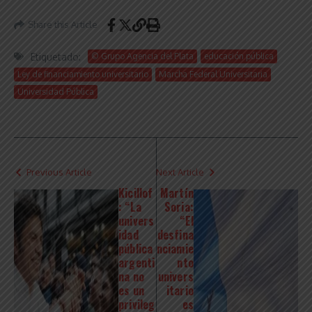
Share this Article
Etiquetado:
© Grupo Agencia del Plata
educación pública
Ley de financiamiento universitario
Marcha Federal Universitaria
Universidad Pública
Previous Article
Next Article
Kicillof
Martín
: “La
Soria:
univers
“El
idad
desfina
pública
nciamie
argenti
nto
na no
univers
es un
itario
privileg
es