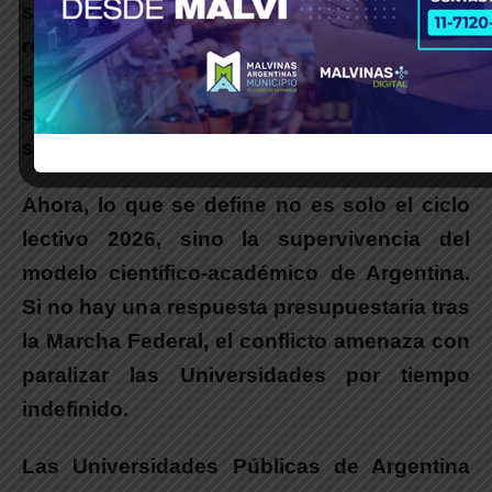
se anticipa una masividad poniendo de
relieve que la educación pública sigue
siendo un “activo no negociable” para la
sociedad argentina
, logrando unir a
sectores políticos y sociales muy diversos.
Ahora, lo que se define no es solo el ciclo
lectivo 2026, sino la supervivencia del
modelo científico-académico de Argentina
.
Si no hay una respuesta presupuestaria tras
la Marcha Federal, el conflicto amenaza con
paralizar las Universidades por tiempo
indefinido.
Las Universidades Públicas de Argentina