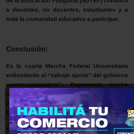
de la Educación Fueguina (SUTEF) convocó
a docentes, no docentes, estudiantes y a
toda la comunidad educativa a participar.
Conclusión:
Es la cuarta Marcha Federal Universitaria
enfrentando el “salvaje ajuste” del gobierno
anarco-colonialista”.
Representa mucho
más que un reclamo sectorial por salarios o
presupuesto, es
la consolidación de un
límite social
frente al gobierno de Milei.
Al igual que en las marchas de 2024 y 2025,