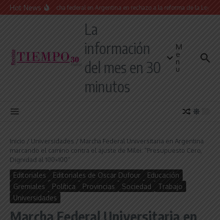
Saltar al contenido
Hot News
Masiva marcha federal en Argentina en rechazo a la reforma de la Ley de Tier
La
información
M
e
n
del mes en 30
u
minutos
Inicio
/
Universidades
/
Marcha Federal Universitaria en Argentina
marcando el camino contra el ajuste de Milei: “Presupuesto Cero,
Dignidad al 100×100”
Editoriales
Editoriales de Oscar Dufour
Educación
Gremiales
Política
Provincias
Sociedad
Trabajo
Universidades
Marcha Federal Universitaria en