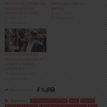
Universitaria y encabezan
universidad pública y
columna junto a la
gratuita
Universidad del Delta
18 abril, 2024
22 abril, 2024
En «Economía»
En «Editoriales»
Kicillof encabezará la
columna bonaerense en
la Marcha Federal
Universitaria
28 septiembre, 2024
En «Economía»
Share this Article
Etiquetado:
© Grupo Agencia del Plata
ajuste
argentina
Docentes Universitarios
Ley de financiamiento universitario
Mapa