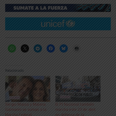
_____________________________________________________________
Relacionado
Sergio Massa y Malena
El PJ Nacional también
Galmarini se suman a la
marcha este 23 de abril
Marcha Federal
en defensa de la