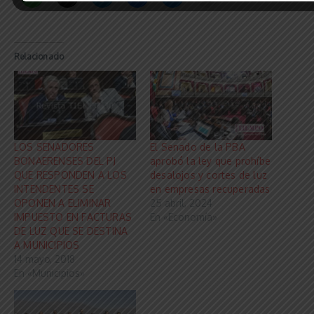
Relacionado
LOS SENADORES
El Senado de la PBA
BONAERENSES DEL PJ
aprobó la ley que prohíbe
QUE RESPONDEN A LOS
desalojos y cortes de luz
INTENDENTES SE
en empresas recuperadas
OPONEN A ELIMINAR
25 abril, 2024
IMPUESTO EN FACTURAS
En «Economía»
DE LUZ QUE SE DESTINA
A MUNICIPIOS
14 mayo, 2018
En «Municipios»