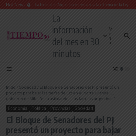
Saltar al contenido
Hot News
Masiva marcha federal en Argentina en rechazo a la reforma de la Ley de Tierr
La
información
M
e
n
del mes en 30
u
minutos
Inicio
/
Sociedad
/
El Bloque de Senadores del PJ presentó un
proyecto para bajar las tarifas de luz en el Norte Grande: El
gobierno de Milei “está asfixiando a las familias argentinas”
Economía
Política
Provincias
Sociedad
El Bloque de Senadores del PJ
presentó un proyecto para bajar