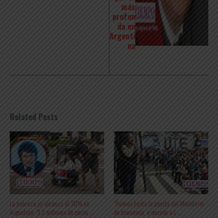
más
profun
da en
Argenti
na
Related Posts
La pobreza ya alcanzó al 30% en
“Fuimos hasta la puerta del Ministerio
Argentina: “1,3 millones de perso ...
de Economía, a decirle a L ...