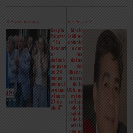
Previous Article
Next Article
Sergio
Mario
Palazzo
Ishii no
: “La
coincid
Bancari
e con
a
los
definió
datos
un paro
del
de 24
Observ
horas
atorio
para el
de la
próxim
UCA, no
o lunes
están
27 de
refleja
abril”
ndo la
realida
d de la
crisis
que es