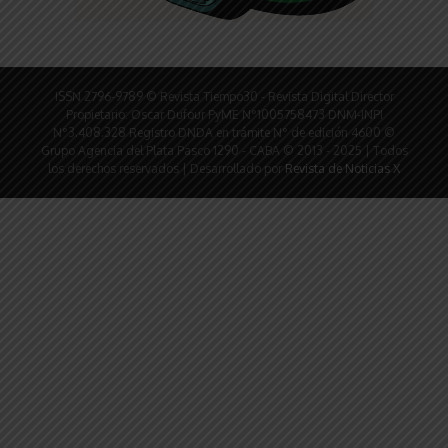
ISSN 2796-9789 © Revista Tiempo30 - Revista Digital Director
Propietario: Oscar Dufour PyME N°1005758473 DNM-INPI
N°3.408.328 Registro DNDA en trámite N° de edición 4600 ©
Grupo Agencia del Plata Pasco 1290 - CABA © 2013 - 2025 | Todos
los derechos reservados | Desarrollado por
Revista de Noticias X