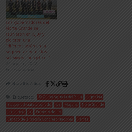
Los gobernadores del
Norte Grande se
reunieron en Jujuy y
pidieron una
“diferenciación en la
segmentación de los
subsidios energéticos”
24 agosto, 2022
En «Economía»
Share this Article
Etiquetado:
© Grupo Agencia del Plata
argentina
Bloque Justicialista Senado
luz
Mayans
Norte Grande
peronismo
pj
Proyecto de Ley
Senado de la Nación Congreso Nacional
Tarifas