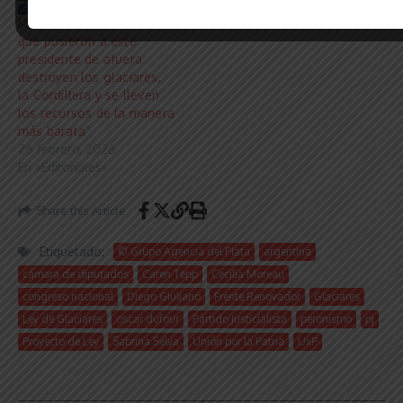
Martín Soria: “Los socios
que pusieron a este
presidente de afuera
destruyen los glaciares,
la Cordillera y se lleven
los recursos de la manera
más barata”
26 febrero, 2026
En «Editoriales»
Share this Article
Etiquetado:
© Grupo Agencia del Plata
argentina
cámara de diputados
Caren Tepp
Cecilia Moreau
congreso nacional
Diego Giuliano
Frente Renovador
Glaciares
Ley de Glaciares
oscar dufour
Partido Justicialista
peronismo
pj
Proyecto de Ley
Sabrina Selva
Unión por la Patria
UxP