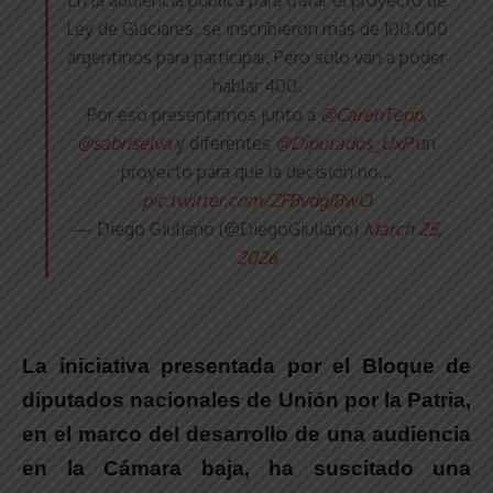
Ley de Glaciares, se inscribieron más de 100.000
argentinos para participar. Pero solo van a poder
hablar 400.
Por eso presentamos junto a
@CarenTepp
,
@sabriselva
y diferentes
@Diputados_UxP
un
proyecto para que la decisión no…
pic.twitter.com/ZFBvdgJBwO
— Diego Giuliano (@DiegoGiuliano)
March 25,
2026
La iniciativa presentada por el Bloque de
diputados nacionales de Unión por la Patria
,
en el marco del desarrollo de una audiencia
en la Cámara baja,
ha suscitado una