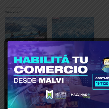
Relacionado
Ley de Glaciares: “Cerca
LA IGLESIA ADVIRTIÓ AL
de 20.000 personas se
GOBIERNO SOBRE LA
sumaron en tiempo
MODIFICACIÓN DE LA LEY
récord para el debate
DE GLACIARES
público, que ya ha
17 marzo, 2018
impactado en los tiempos
En «Editoriales de Oscar
parlamentarios”
Dufour»
10 marzo, 2026
En «Editoriales»