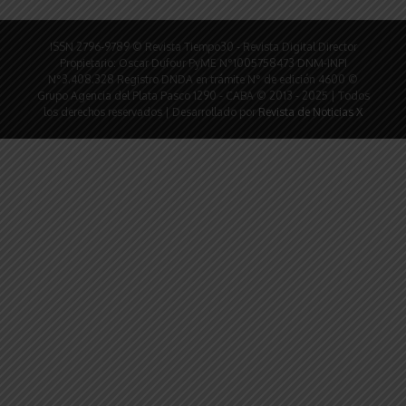
ISSN 2796-9789 © Revista Tiempo30 - Revista Digital Director
Propietario: Oscar Dufour PyME N°1005758473 DNM-INPI
N°3.408.328 Registro DNDA en trámite N° de edición 4600 ©
Grupo Agencia del Plata Pasco 1290 - CABA © 2013 - 2025 | Todos
los derechos reservados | Desarrollado por
Revista de Noticias X