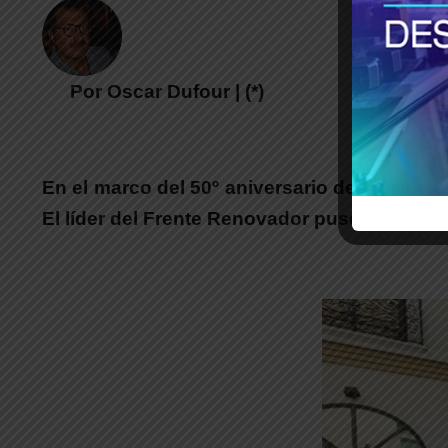
Por Oscar Dufour | (*)
En el marco del 50º aniversario del golpe 
El líder del Frente Renovador puso en valor