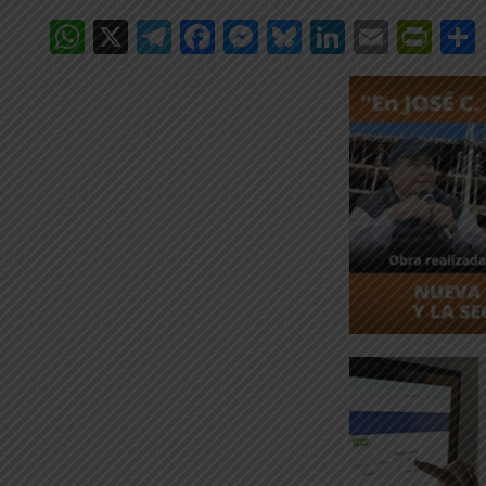
WhatsApp
X
Telegram
Facebook
Messenger
Bluesky
LinkedIn
Email
Pri