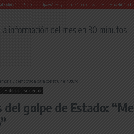
“Presidente cipayo”: Mayans cruzó con dureza a Milei y advirtió sobre un juicio po
La información del mes en 30 minutos
moria y democracia para construir el futuro”
r
Política
Sociedad
 del golpe de Estado: “M
o”