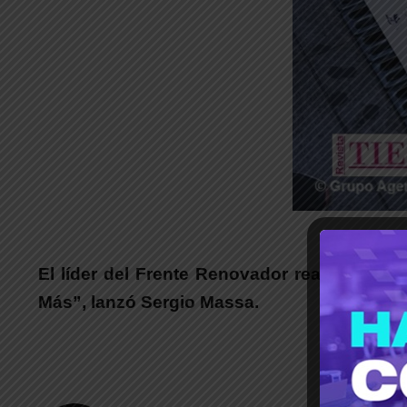
_
El líder del Frente Renovador reafirmó su 
Más”, lanzó Sergio Massa.