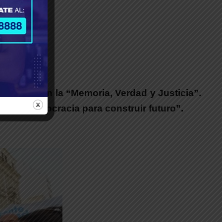
romiso con la “Memoria, Verdad y Justicia”.
vidar, democracia para construir futuro”
.