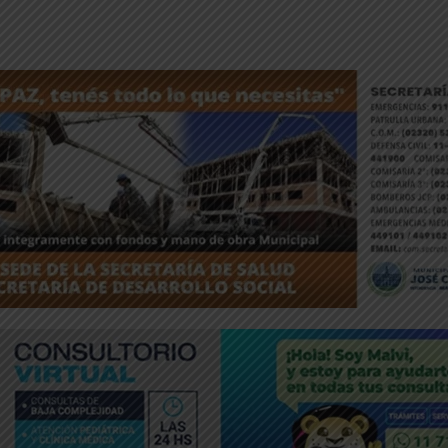
ntFriendly
Compartir