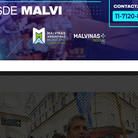
de Estado de 1976, Sergio Massa reafirmó su comp
 el lema
“A 50 años del golpe: memoria para no ol