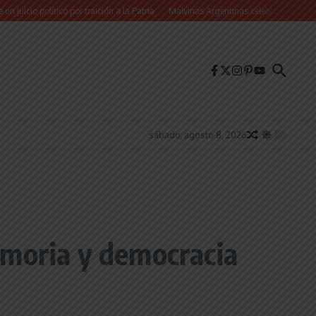
lítico por traición a la Patria
Malvinas Argentinas celebra el Día de la Niñez co
sábado, agosto 8, 2026
emoria y democracia