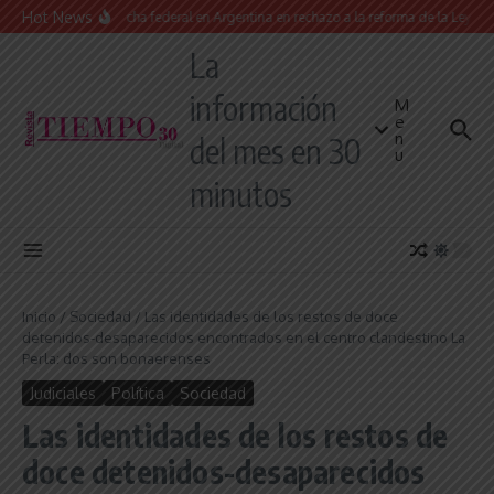
Saltar al contenido
Hot News
Masiva marcha federal en Argentina en rechazo a la reforma de la Ley de Tier
La
información
M
e
n
del mes en 30
u
minutos
Inicio
/
Sociedad
/
Las identidades de los restos de doce
detenidos-desaparecidos encontrados en el centro clandestino La
Perla: dos son bonaerenses
Judiciales
Política
Sociedad
Las identidades de los restos de
doce detenidos-desaparecidos