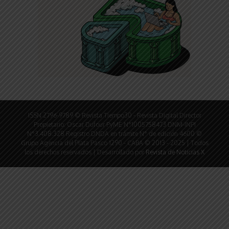
ISSN 2796-9789 © Revista Tiempo30 - Revista Digital Director
Propietario: Oscar Dufour PyME N°1005758473 DNM-INPI
N°3.408.328 Registro DNDA en trámite N° de edición 4600 ©
Grupo Agencia del Plata Pasco 1290 - CABA © 2013 - 2025 | Todos
los derechos reservados | Desarrollado por
Revista de Noticias X