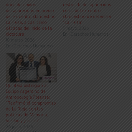
doce detenidos-
restos de desaparecidos
desaparecidos en predio
cerca del ex centro
del ex centro clandestino
clandestino de detención
La Perla, a casi cinco
“La Perla”
décadas del inicio de la
11 mayo, 2026
dictadura
En «Derechos Humanos»
10 marzo, 2026
En «Derechos Humanos»
Quintela distinguió al
Equipo Argentino de
Antropología Forense:
“Reafirmó el compromiso
de La Rioja con las
políticas de Memoria,
Verdad y Justicia”
26 junio, 2026