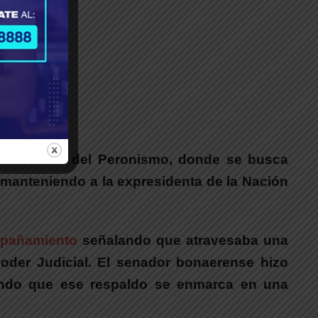
ión interna del Peronismo, donde se busca
i, manteniendo a la expresidenta de la Nación
ompañamiento
señalando que atravesaba una
 Poder Judicial. El senador bonaerense hizo
biendo que ese respaldo se enmarca en una