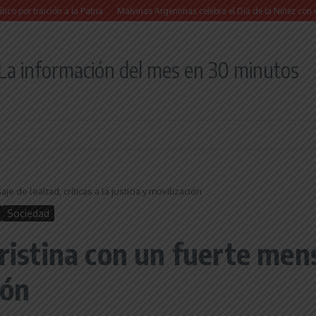
aición a la Patria
Malvinas Argentinas celebra el Día de la Niñez con dos jornad
La información del mes en 30 minutos
e de lealtad, críticas a la justicia y movilización
Sociedad
ristina con un fuerte mens
ión