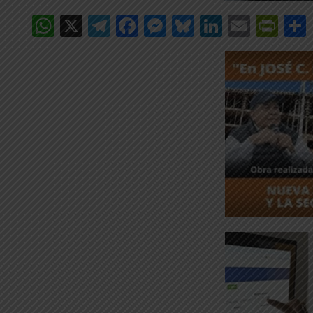
WhatsApp
X
Telegram
Facebook
Messenger
Bluesky
LinkedIn
Email
Pri