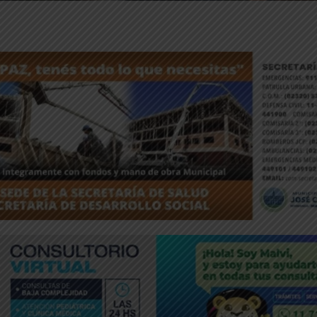
ntFriendly
Compartir