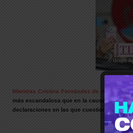
_
Mientras Cristina Fernández de Kirchner s
más escandalosa que en la causa Vialidad, 
declaraciones en las que cuestionó el accio