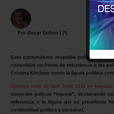
Por Oscar Dufour | (*)
Este contundente respaldo político de Ma
consolidar un frente de resistencia a las po
Cristina Kirchner como la figura política cent
Cristina salía de San José 1111 en tránsi
situación judicial “injusta”, destacando s
referencia a la figura del ex presidente
continuidad política y personal.