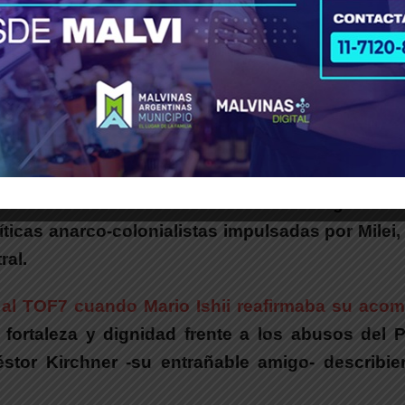
rio Ishii ocurre en un momento de reorganizac
líticas anarco-colonialistas impulsadas por Mile
ral.
to al TOF7 cuando Mario Ishii reafirmaba su ac
u fortaleza y dignidad frente a los abusos del
 Néstor Kirchner -su entrañable amigo- descri