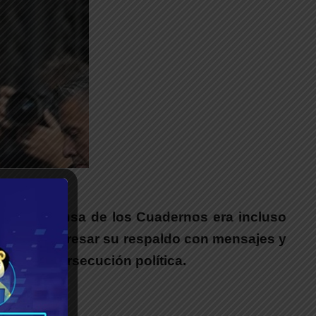
__
ia en la causa de los Cuadernos era incluso
mente a expresar su respaldo
con mensajes y
ció una persecución política.