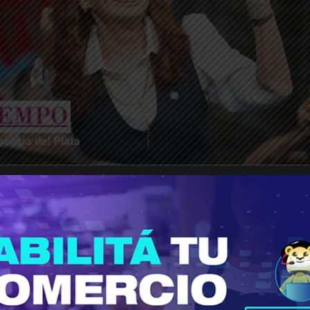
________________________________________________________________
eñalaba en el TOF7
que el accionar de la Justic
el senador bonaerense Mario Ishii salió pública
nar de la Justicia, defendió su inocencia y denun