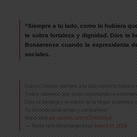
“Siempre a tu lado, como lo hubiera qu
te sobra fortaleza y dignidad. Dios te 
Bonaerense cuando la expresidenta d
sociale
s.
Fuerza Cristina, siempre a tu lado como lo hubiera
Todos sabemos que estas soportando una tremenda in
Dios te bendiga y el manto de la Vírgen te proteja 
Tu incondicional amigo y compañero!
Mario Ishii
pic.twitter.com/tCOXilmSyK
— Mario Ishii (@ishiiargentina)
March 17, 2026