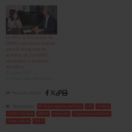
La AFI y la Secretaría de
DDHH consolidan trabajo
para la búsqueda de
archivos de la exSIDE
vinculados a la última
dictadura
10 junio, 2021
En «Derechos Humanos»
Share this Article
Etiquetado:
© Grupo Agencia del Plata
CFK
Cristina
Cristina Kirchner
DDHH
Detención
Organismos de DDHH
Poder Judicial
TOF 2