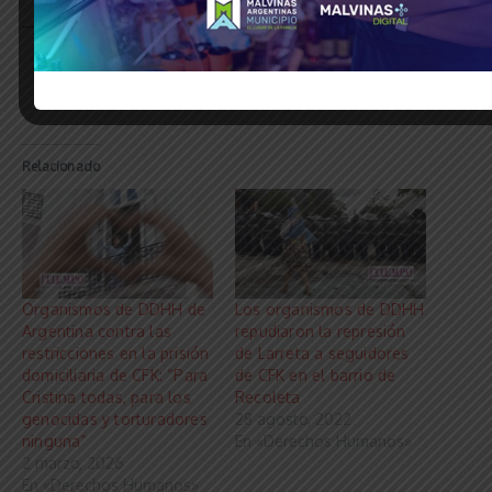
_____________________________________________________________
Relacionado
Organismos de DDHH de
Los organismos de DDHH
Argentina contra las
repudiaron la represión
restricciones en la prisión
de Larreta a seguidores
domiciliaria de CFK: “Para
de CFK en el barrio de
Cristina todas, para los
Recoleta
genocidas y torturadores
28 agosto, 2022
ninguna”
En «Derechos Humanos»
2 marzo, 2026
En «Derechos Humanos»