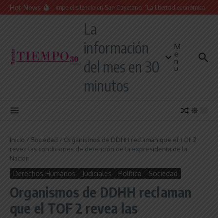
Saltar al contenido
Hot News
La Iglesia rompe el silencio en San Cayetano: “La libertad económica no pued
La
información
M
e
n
del mes en 30
u
minutos
Inicio
/
Sociedad
/
Organismos de DDHH reclaman que el TOF 2
revea las condiciones de detención de la expresidenta de la
Nación
Derechos Humanos
Judiciales
Política
Sociedad
Organismos de DDHH reclaman
que el TOF 2 revea las