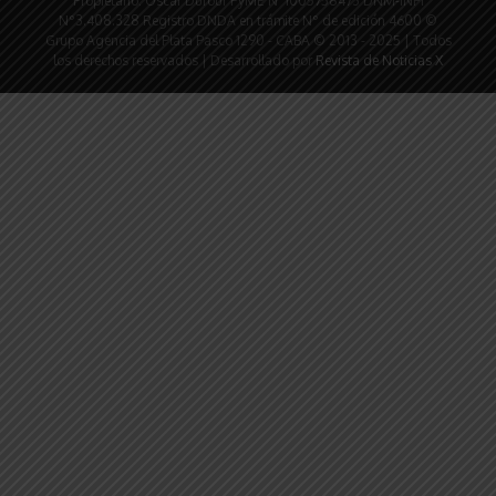
Propietario: Oscar Dufour PyME N°1005758473 DNM-INPI
N°3.408.328 Registro DNDA en trámite N° de edición 4600 ©
Grupo Agencia del Plata Pasco 1290 - CABA © 2013 - 2025 | Todos
los derechos reservados | Desarrollado por
Revista de Noticias X