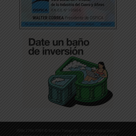
ISSN 2796-9789 © Revista Tiempo30 - Revista Digital Director