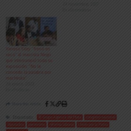
24 noviembre, 2017
En «Gremiales»
Vanesa Siley “frenó en
seco” al macrista Negri
que interrumpió toda su
exposición: “No le
concedo la palabra por
machirulo”
26 enero, 2023
En «Política»
Share this Article
Etiquetado:
© Grupo Agencia del Plata
congreso nacional
diputados
peronismo
reforma laboral
Unión por la Patria