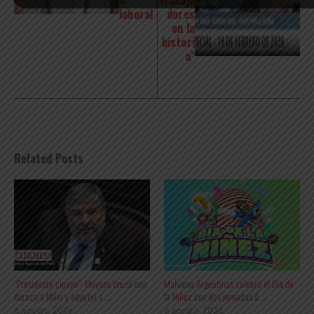
a
trabaja
laboral
dores
en la
histori
a”
Related Posts
“Presidente cipayo”: Mayans cruzó con
Malvinas Argentinas celebra el Día de
dureza a Milei y advirtió s ...
la Niñez con dos jornadas d ...
6 agosto, 2026
6 agosto, 2026