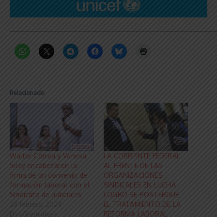
_____________________________________________________________
Relacionado
Walter Correa y Vanesa
LA CORRIENTE FEDERAL
Siley encabezaron la
AL FRENTE DE LAS
firma de un convenio de
ORGANIZACIONES
formación laboral con el
SINDICALES EN LUCHA
Sindicato de Judiciales
LOGRÓ SE POSTERGUE
28 febrero, 2024
EL TRATAMIENTO DE LA
En «Gremiales»
REFORMA LABORAL