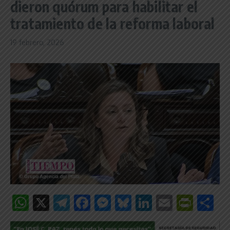
dieron quórum para habilitar el
tratamiento de la reforma laboral
19 febrero, 2026
WhatsApp
X
Telegram
Facebook
Messenger
Bluesky
LinkedIn
Email
Print
C