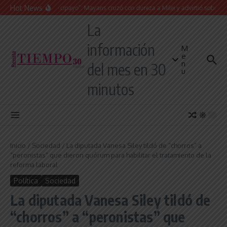
Saltar al contenido
Hot News
“Presidente cipayo”: Mayans cruzó con dureza a Milei y advirtió sobre un juici
La
información
M
e
n
del mes en 30
u
minutos
Inicio
/
Sociedad
/
La diputada Vanesa Siley tildó de “chorros” a
“peronistas” que dieron quórum para habilitar el tratamiento de la
reforma laboral
Política
Sociedad
La diputada Vanesa Siley tildó de
“chorros” a “peronistas” que