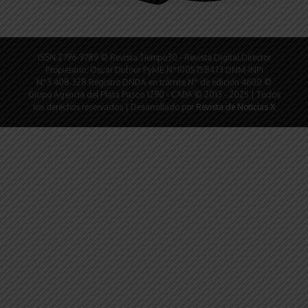
ISSN 2796-9789 © Revista Tiempo30 - Revista Digital Director
Propietario: Oscar Dufour PyME N°1005758473 DNM-INPI
N°3.408.328 Registro DNDA en trámite N° de edición 4600 ©
Grupo Agencia del Plata Pasco 1290 - CABA © 2013 - 2025 | Todos
los derechos reservados | Desarrollado por
Revista de Noticias X