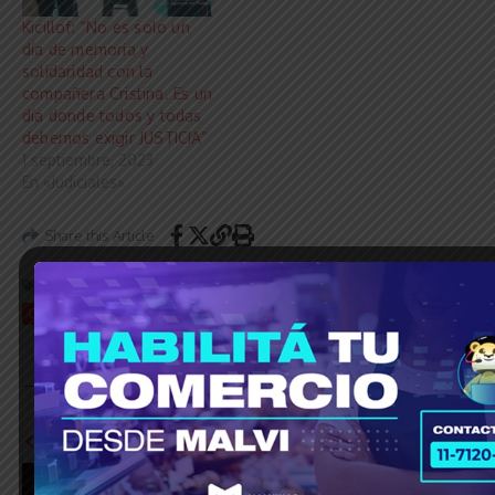
Kicillof: “No es solo un
día de memoria y
solidaridad con la
compañera Cristina. Es un
día donde todos y todas
debemos exigir JUSTICIA”
1 septiembre, 2023
En «Judiciales»
Share this Article
Etiquetado:
© Grupo Agencia del Plata
CFK
Cristina
Cristina cumple
Kirchner
Partido Justicialista
peronismo
pj
Previous Article
La