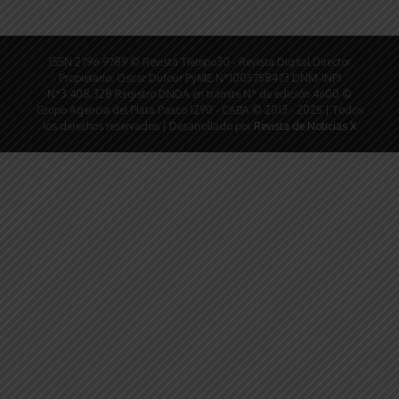
ISSN 2796-9789 © Revista Tiempo30 - Revista Digital Director
Propietario: Oscar Dufour PyME N°1005758473 DNM-INPI
N°3.408.328 Registro DNDA en trámite N° de edición 4600 ©
Grupo Agencia del Plata Pasco 1290 - CABA © 2013 - 2025 | Todos
los derechos reservados | Desarrollado por
Revista de Noticias X