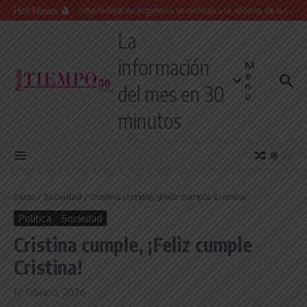
Saltar al contenido
Hot News
Masiva marcha federal en Argentina en rechazo a la reforma de la Ley de Ti
La
información
M
e
n
del mes en 30
u
minutos
Inicio
/
Sociedad
/
Cristina cumple, ¡Feliz cumple Cristina!
Política
Sociedad
Cristina cumple, ¡Feliz cumple
Cristina!
19 febrero, 2026