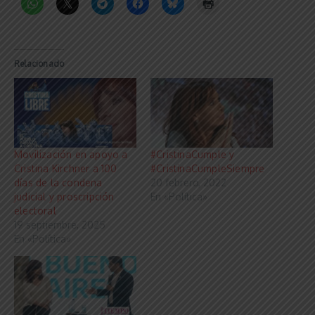
Relacionado
Movilización en apoyo a
#CristinaCumple y
Cristina Kirchner a 100
#CristinaCumpleSiempre
días de la condena
20 febrero, 2022
judicial y proscripción
En «Política»
electoral
19 septiembre, 2025
En «Política»