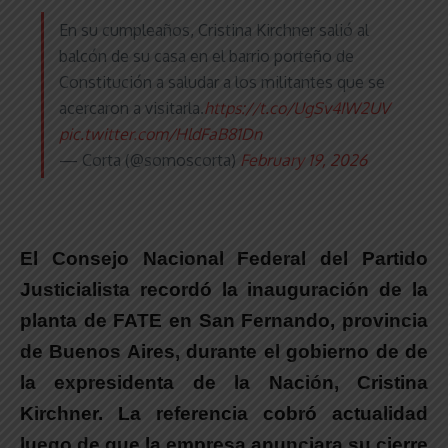
En su cumpleaños, Cristina Kirchner salió al
balcón de su casa en el barrio porteño de
Constitución a saludar a los militantes que se
acercaron a visitarla.
https://t.co/UgSv4IW2UV
pic.twitter.com/HldFaB81Dn
— Corta (@somoscorta)
February 19, 2026
El Consejo Nacional Federal del Partido
Justicialista recordó la inauguración de la
planta de FATE en San Fernando, provincia
de Buenos Aires, durante el gobierno de de
la expresidenta de la Nación, Cristina
Kirchner. La referencia cobró actualidad
luego de que la empresa anunciara su cierre