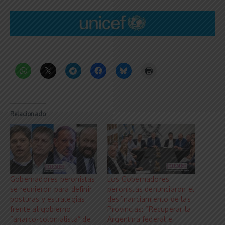
_____________________________________________________________
Relacionado
Gobernadores peronistas
Los Gobernadores
se reunieron para definir
peronistas denunciaron el
posturas y estrategias
desfinanciamiento de las
frente al gobierno
Provincias: “Recuperar la
“anarco-colonialista” de
Argentina federal e