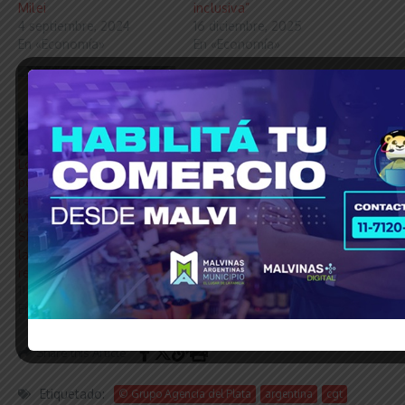
Milei
inclusiva”
4 septiembre, 2024
16 diciembre, 2025
En «Economía»
En «Economía»
Los gobernadores
peronistas que
rechazaron el Pacto de
Mayo se reunieron en
SMATA y avanzaron con
la “Mesa de la
resistencia”
11 julio, 2024
En «Economía»
Share this Article
Etiquetado:
© Grupo Agencia del Plata
argentina
cgt