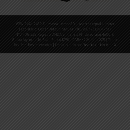
ISSN 2796-9789 © Revista Tiempo30 - Revista Digital Director
Propietario: Oscar Dufour PyME N°1005758473 DNM-INPI
N°3.408.328 Registro DNDA en trámite N° de edición 4600 ©
Grupo Agencia del Plata Pasco 1290 - CABA © 2013 - 2025 | Todos
los derechos reservados | Desarrollado por
Revista de Noticias X