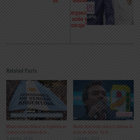
ya”
“Unidad
,
organiz
ación y
coraje”
Related Posts
Masiva marcha federal en Argentina en
Martín Soria firme contra la reforma de
rechazo a la reforma de la ...
la Ley de Tierras: “Es Ar ...
5 agosto, 2026
3 agosto, 2026