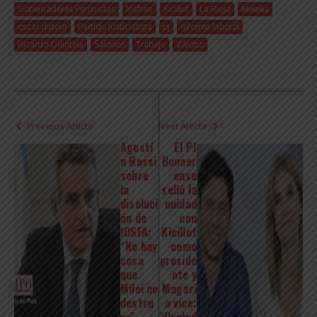
Gobernadores Peronistas
Insfran
Kicillof
La Rioja
Melella
oscar dufour
Partido Justicialista
pj
reforma laboral
Ricardo Quintela
Salarios
Trabajo
Ziliotto
Previous Article
Next Article
Agustí
El PJ
n Rossi
Bonaer
sobre
ense
la
selló la
disoluci
unidad
ón de
con
IOSFA:
Kicillof
“No hay
como
cosa
preside
que
nte y
Milei no
Magari
destru
o vice: