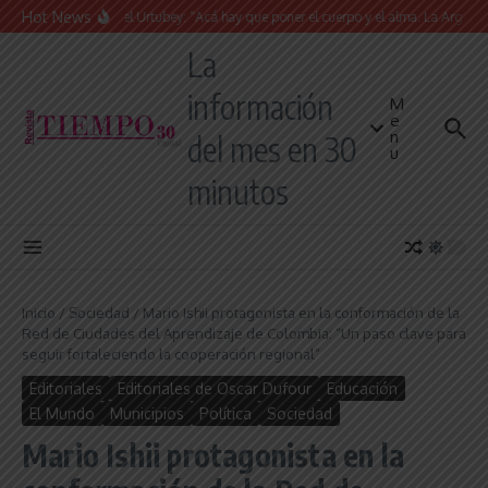
Saltar al contenido
Hot News
Juan Manuel Urtubey: “Acá hay que poner el cuerpo y el alma. La Argentina ti
La
información
M
e
n
del mes en 30
u
minutos
Inicio
/
Sociedad
/
Mario Ishii protagonista en la conformación de la
Red de Ciudades del Aprendizaje de Colombia: “Un paso clave para
seguir fortaleciendo la cooperación regional”
Editoriales
Editoriales de Oscar Dufour
Educación
El Mundo
Municipios
Política
Sociedad
Mario Ishii protagonista en la