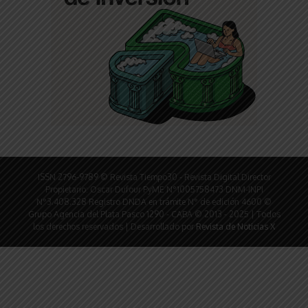
ISSN 2796-9789 © Revista Tiempo30 - Revista Digital Director
Propietario: Oscar Dufour PyME N°1005758473 DNM-INPI
N°3.408.328 Registro DNDA en trámite N° de edición 4600 ©
Grupo Agencia del Plata Pasco 1290 - CABA © 2013 - 2025 | Todos
los derechos reservados | Desarrollado por
Revista de Noticias X