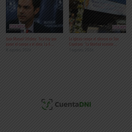
Juan Manuel Urtubey: “Acá hay que
La Iglesia rompe el silencio en San
poner el cuerpo y el alma. La A ...
Cayetano: “La libertad económ ...
8 agosto, 2026
7 agosto, 2026