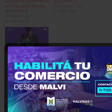
Argentina y Latinoamérica
de la UNESCO
en el Encuentro Mundial
5 noviembre, 2025
de la UNESCO
En «Editoriales»
1 diciembre, 2024
En «Editoriales»
Mario Ishii en la Cumbre
Mundial de la UNESCO en
Arabia Saudita reafirmó
que “Sin Educación no
hay futuro”
3 diciembre, 2024
En «Editoriales»
Share this Article
Etiquetado:
© Grupo Agencia del Plata
argentina