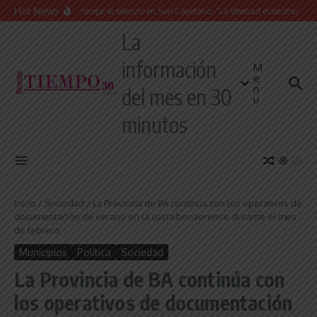
Saltar al contenido
Hot News
La Iglesia rompe el silencio en San Cayetano: “La libertad económica no pu
La
información
M
e
n
del mes en 30
u
minutos
Inicio
/
Sociedad
/
La Provincia de BA continúa con los operativos de
documentación de verano en la costa bonaerense durante el mes
de febrero
Municipios
Política
Sociedad
La Provincia de BA continúa con
los operativos de documentación