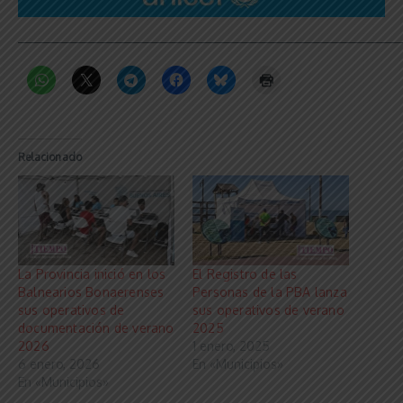
_____________________________________________________________
Relacionado
La Provincia inició en los
El Registro de las
Balnearios Bonaerenses
Personas de la PBA lanza
sus operativos de
sus operativos de verano
documentación de verano
2025
2026
1 enero, 2025
6 enero, 2026
En «Municipios»
En «Municipios»