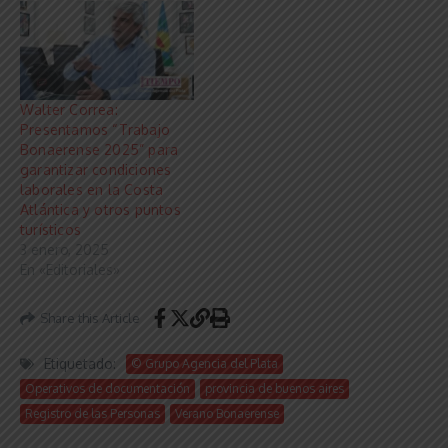
Walter Correa:
Presentamos “Trabajo
Bonaerense 2025” para
garantizar condiciones
laborales en la Costa
Atlántica y otros puntos
turísticos
3 enero, 2025
En «Editoriales»
Share this Article
Etiquetado:
© Grupo Agencia del Plata
Operativos de documentación
provincia de buenos aires
Registro de las Personas
Verano Bonaerense