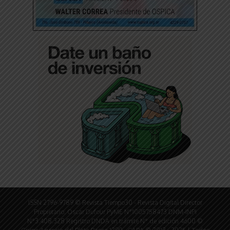
ISSN 2796-9789 © Revista Tiempo30 - Revista Digital Director
Propietario: Oscar Dufour PyME N°1005758473 DNM-INPI
N°3.408.328 Registro DNDA en trámite N° de edición 4600 ©