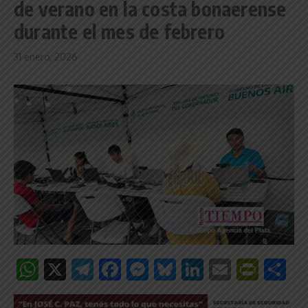
de verano en la costa bonaerense
durante el mes de febrero
31 enero, 2026
WhatsApp
X
Telegram
Facebook
Messenger
Bluesky
LinkedIn
Email
Print
C