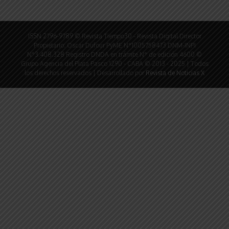
ISSN 2796-9789 © Revista Tiempo30 - Revista Digital Director
Propietario: Oscar Dufour PyME N°1005758473 DNM-INPI
N°3.408.328 Registro DNDA en trámite N° de edición 4600 ©
Grupo Agencia del Plata Pasco 1290 - CABA © 2013 - 2025 | Todos
los derechos reservados | Desarrollado por
Revista de Noticias X