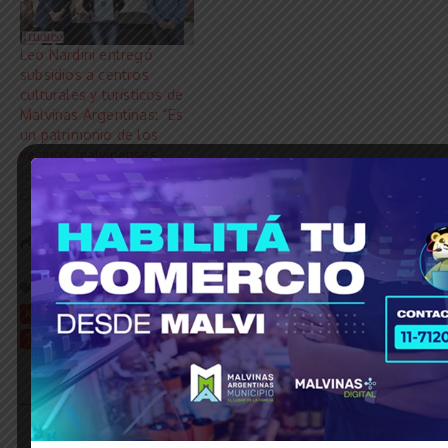
Leo Nardini entregó
subsidios a centros
culturales y turísticos de
Malvinas Argentinas: “Es
un patrimonio de los
vecinos malvinenses”
16 abril, 2021
En «Cultura»
Share this Article
Etiquetado:
© Grupo Agencia del Plata
Colectivos
Kicillof
Marinucci
provincia de buenos aires
Subsidios
Transporte Público