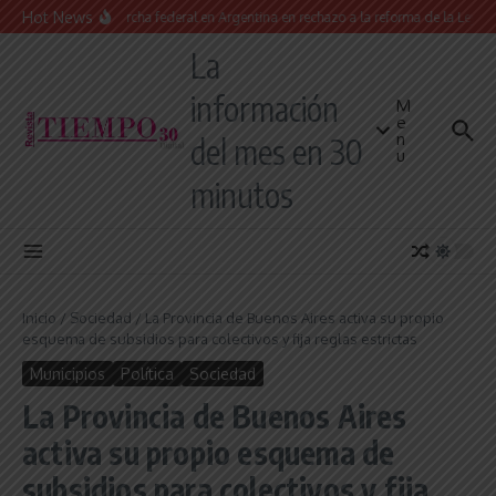
Saltar al contenido
Hot News
Masiva marcha federal en Argentina en rechazo a la reforma de la Ley de Tie
La
información
M
e
n
del mes en 30
u
minutos
Inicio
/
Sociedad
/
La Provincia de Buenos Aires activa su propio
esquema de subsidios para colectivos y fija reglas estrictas
Municipios
Política
Sociedad
La Provincia de Buenos Aires
activa su propio esquema de
subsidios para colectivos y fija