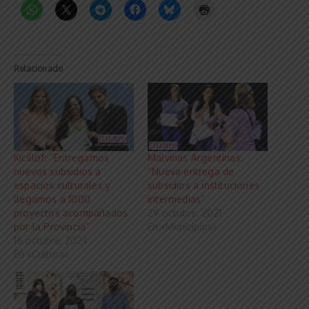
Relacionado
Kicillof: “Entregamos
Malvinas Argentinas:
nuevos subsidios a
“Nueva entrega de
espacios culturales y
subsidios a instituciones
llegamos a 1000
intermedias”
proyectos acompañados
29 octubre, 2021
por la Provincia”
En «Municipios»
16 octubre, 2024
En «Cultura»