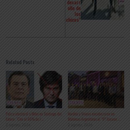
desarr
ollo de
los
chicos”
Related Posts
Paliza electoral a Milei en Santiago del
Nardini y Vivona encabezaron en
Estero: “Con el 66% de l ...
Malvinas Argentinas el “9º Encuen ...
2 agosto, 2026
2 agosto, 2026