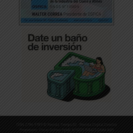
ISSN 2796-9789 © Revista Tiempo30 - Revista Digital Director
Propietario: Oscar Dufour PyME N°1005758473 DNM-INPI