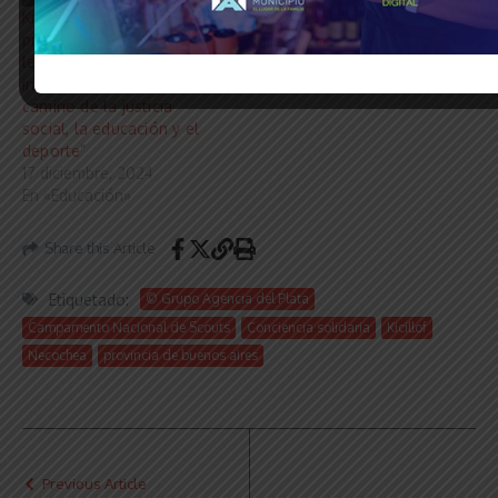
Kicillof: “Somos una
provincia solidaria que,
lejos de apoyar el
individualismo, cree en el
camino de la justicia
social, la educación y el
deporte”
17 diciembre, 2024
En «Educación»
Share this Article
Etiquetado:
© Grupo Agencia del Plata
Campamento Nacional de Scouts
Conciencia solidaria
Kicillof
Necochea
provincia de buenos aires
Previous Article