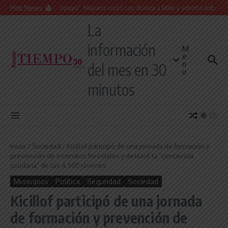
Saltar al contenido
Hot News
“Presidente cipayo”: Mayans cruzó con dureza a Milei y advirtió sobre un juicio
La
información
M
e
n
del mes en 30
u
minutos
Inicio
/
Sociedad
/
Kicillof participó de una jornada de formación y
prevención de incendios forestales y destacó la “conciencia
solidaria” de los 4.500 jóvenes
Municipios
Política
Seguridad
Sociedad
Kicillof participó de una jornada
de formación y prevención de