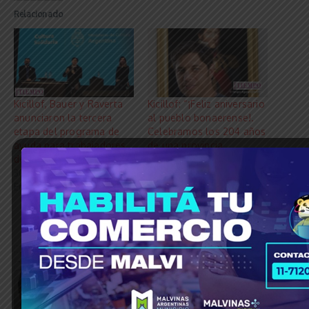
Relacionado
Kicillof, Bauer y Raverta
Kicillof: “¡Feliz aniversario
anunciaron la tercera
al pueblo bonaerense!.
etapa del programa de
Celebramos los 204 años
ayuda para trabajadores
de una provincia
de la cultura
productiva, trabajadora,
30 junio, 2021
solidaria y de una
En «Cultura»
diversidad que nos llena
de orgullo”
11 febrero, 2024
En «Editoriales»