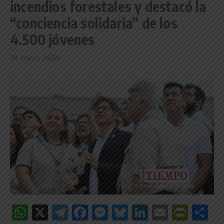
incendios forestales y destacó la
“conciencia solidaria” de los
4.500 jóvenes
24 enero, 2026
WhatsApp
X
Telegram
Facebook
Messenger
Bluesky
LinkedIn
Email
Print
C