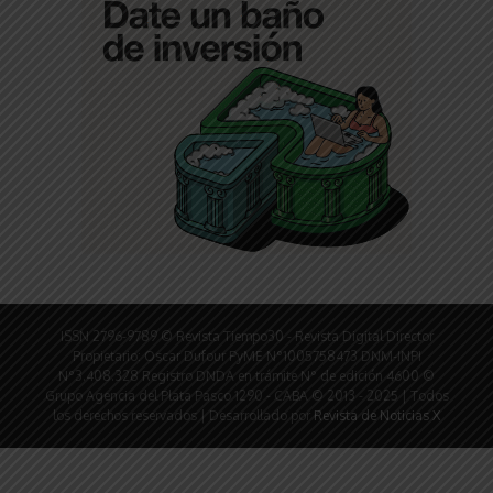
ISSN 2796-9789 © Revista Tiempo30 - Revista Digital Director
Propietario: Oscar Dufour PyME N°1005758473 DNM-INPI
N°3.408.328 Registro DNDA en trámite N° de edición 4600 ©
Grupo Agencia del Plata Pasco 1290 - CABA © 2013 - 2025 | Todos
los derechos reservados | Desarrollado por
Revista de Noticias X