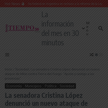
Saltar al contenido
Hot News
Masiva marcha federal en Argentina en rechazo a la reforma de la Ley de Tier
La
información
M
e
n
del mes en 30
u
minutos
Inicio
/
Sociedad
/
La senadora Cristina López denunció un nuevo
ataque de Milei contra Tierra del Fuego: “Ajuste y castigo a las
provincias”
Economía
Municipios
Política
Sociedad
La senadora Cristina López
denunció un nuevo ataque de