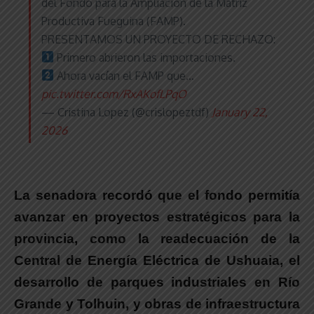
del Fondo para la Ampliación de la Matriz
Productiva Fueguina (FAMP).
PRESENTAMOS UN PROYECTO DE RECHAZO:
Primero abrieron las importaciones.
Ahora vacían el FAMP que…
pic.twitter.com/RxAKofLPqO
— Cristina Lopez (@crislopeztdf)
January 22,
2026
La senadora recordó que el fondo permitía
avanzar en proyectos estratégicos para la
provincia
, como la readecuación de la
Central de Energía Eléctrica de Ushuaia, el
desarrollo de parques industriales en Río
Grande y Tolhuin, y obras de infraestructura