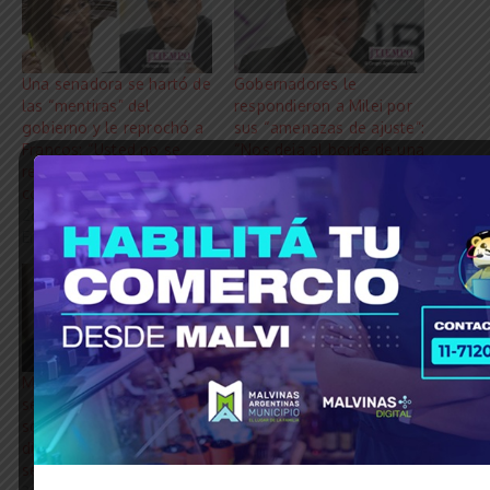
Una senadora se hartó de
Gobernadores le
las “mentiras” del
respondieron a Milei por
gobierno y le reprochó a
sus “amenazas de ajuste”:
Francos: “Usted no se
“Nos deja al borde de una
retiró, salió corriendo
disolución nacional”
como ‘rata’”
26 enero, 2024
26 junio, 2025
En «Economía»
En «Política»
Melella cruzó a Milei: “No
se puede ajustar más
sobre los jubilados y la
discapacidad. No pueden
ser la variable de ajuste”