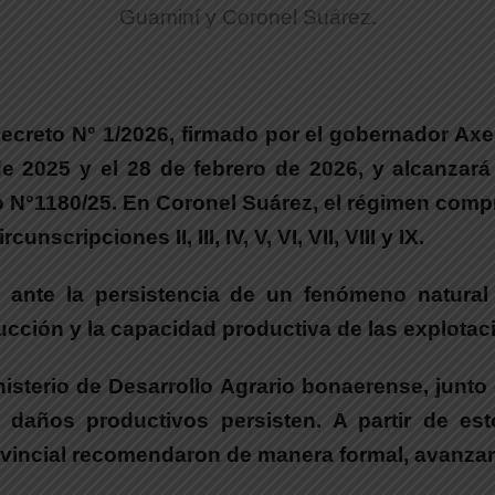
Guaminí y Coronel Suárez.
reto N° 1/2026, firmado por el gobernador Axel K
 de 2025 y el 28 de febrero de 2026, y alcanzar
°1180/25. En Coronel Suárez, el régimen comprende
scripciones II, III, IV, V, VI, VII, VIII y IX.
 ante la persistencia de un fenómeno natural 
ucción y la capacidad productiva de las explotac
nisterio de Desarrollo Agrario bonaerense, junt
s daños productivos persisten.
A partir de est
incial recomendaron de manera formal, avanzar 