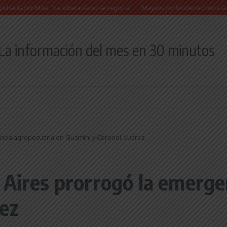
r Milei: “La soberanía no se negocia”
Mayans contundente contra la reforma a la
La información del mes en 30 minutos
encia agropecuaria en Guaminí y Coronel Suárez
 Aires prorrogó la emerge
ez