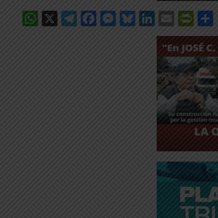
WhatsApp
X
Telegram
Facebook
Messenger
Bluesky
LinkedIn
Email
Pri