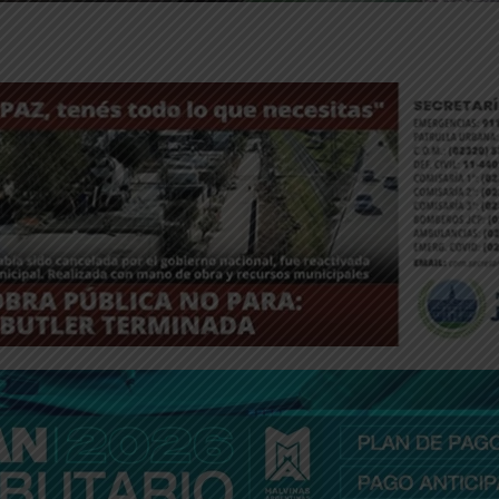
ntFriendly
Compartir