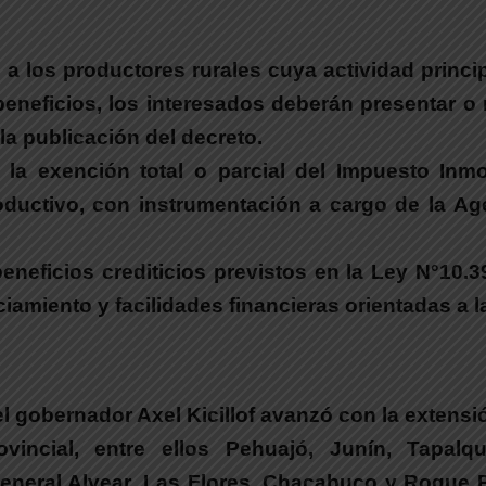
a los productores rurales cuya actividad princi
eneficios, los interesados deberán presentar o r
a publicación del decreto.
a la exención total o parcial del Impuesto Inmo
oductivo, con instrumentación a cargo de la A
beneficios crediticios previstos en la Ley N°10.
iamiento y facilidades financieras orientadas a l
el gobernador Axel Kicillof avanzó con la extens
vincial
, entre ellos Pehuajó, Junín, Tapa
General Alvear, Las Flores, Chacabuco y Roque Pé