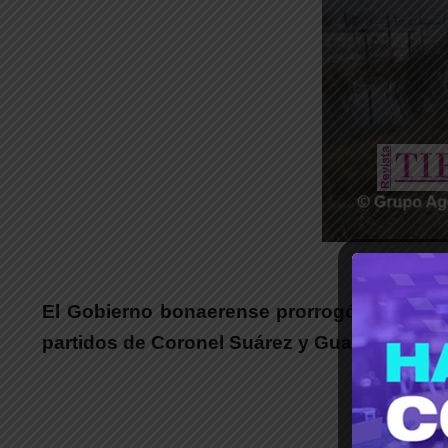
_
El Gobierno bonaerense prorrogó este lune
partidos de Coronel Suárez y Guaminí.