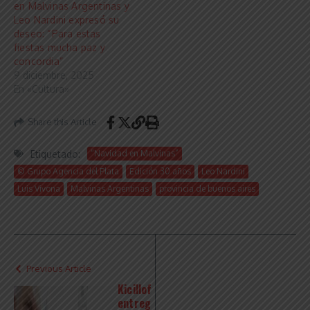
en Malvinas Argentinas y
Leo Nardini expresó su
deseo: “Para estas
fiestas mucha paz y
concordia”
9 diciembre, 2025
En «Cultura»
Share this Article
Etiquetado:
“Navidad en Malvinas”
© Grupo Agencia del Plata
Edición 30 años
Leo Nardini
Luis Vivona
Malvinas Argentinas
provincia de buenos aires
Previous Article
Kicillof
entreg