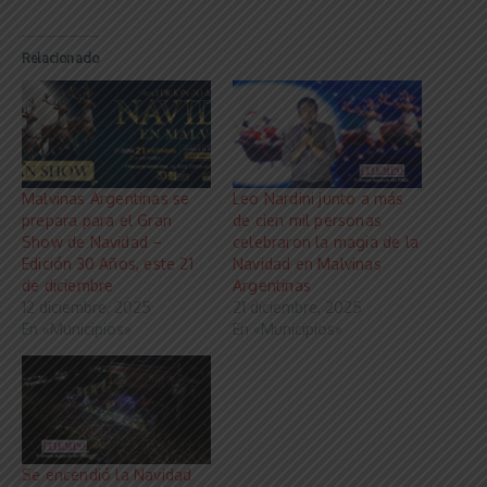
Relacionado
Malvinas Argentinas se
Leo Nardini junto a más
prepara para el Gran
de cien mil personas
Show de Navidad –
celebraron la magia de la
Edición 30 Años, este 21
Navidad en Malvinas
de diciembre
Argentinas
12 diciembre, 2025
21 diciembre, 2025
En «Municipios»
En «Municipios»
Se encendió la Navidad