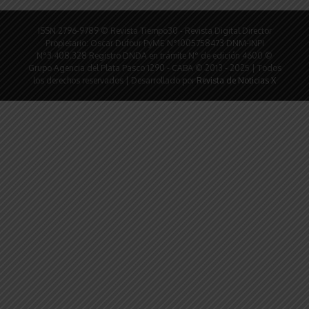
ISSN 2796-9789 © Revista Tiempo30 - Revista Digital Director
Propietario: Oscar Dufour PyME N°1005758473 DNM-INPI
N°3.408.328 Registro DNDA en trámite N° de edición 4600 ©
Grupo Agencia del Plata Pasco 1290 - CABA © 2013 - 2025 | Todos
los derechos reservados | Desarrollado por
Revista de Noticias X