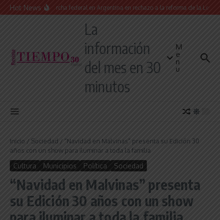
Saltar al contenido
Hot News
Masiva marcha federal en Argentina en rechazo a la reforma de la Ley de Tie
La
información
M
e
n
del mes en 30
u
minutos
Inicio
/
Sociedad
/
“Navidad en Malvinas” presenta su Edición 30
años con un show para iluminar a toda la familia
Cultura
Municipios
Política
Sociedad
“Navidad en Malvinas” presenta
su Edición 30 años con un show
para iluminar a toda la familia