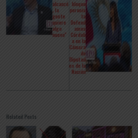
alcanzó
bloque
, la
peronis
gente
ta
quiere
Defend
algo
amos
nuevo”
Córdob
a en la
Cámara
de
Diputad
os de la
Nación
Related Posts