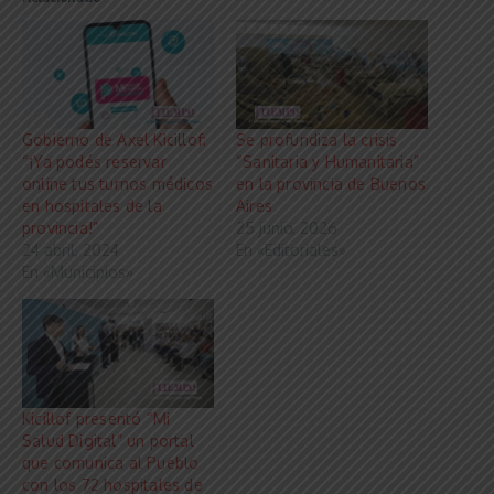
Gobierno de Axel Kicillof:
Se profundiza la crisis
“¡Ya podés reservar
“Sanitaria y Humanitaria”
online tus turnos médicos
en la provincia de Buenos
en hospitales de la
Aires
provincia!”
25 junio, 2026
24 abril, 2024
En «Editoriales»
En «Municipios»
Kicillof presentó “Mi
Salud Digital” un portal
que comunica al Pueblo
con los 72 hospitales de