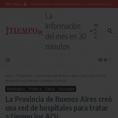
Saltar al contenido
Hot News
Masiva marcha federal en Argentina en rechazo a la reforma de la Ley de Tier
La
información
M
e
n
del mes en 30
u
minutos
Inicio
/
Sociedad
/
La Provincia de Buenos Aires creó una red de
hospitales para tratar a tiempo los ACV
Municipios
Política
Salud
Sociedad
La Provincia de Buenos Aires creó
una red de hospitales para tratar
a tiempo los ACV