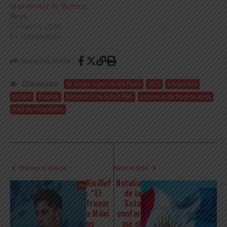
la provincia de Buenos
Aires
27 marzo, 2024
En «Editoriales»
Share this Article
Etiquetado:
© Grupo Agencia del Plata
ACV
Hospitales
Kicillof
Kreplak
Ministerio de Salud PBA
provincia de buenos aires
Red de Hospitales
Previous Article
Next Article
Kicillof
Natalia
: “El
de la
frenar
Sota
a Milei
confor
no
mó el