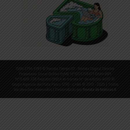
ISSN 2796-9789 © Revista Tiempo30 - Revista Digital Director
Propietario: Oscar Dufour PyME N°1005758473 DNM-INPI
N°3.408.328 Registro DNDA en trámite N° de edición 4600 ©
Grupo Agencia del Plata Pasco 1290 - CABA © 2013 - 2025 | Todos
los derechos reservados | Desarrollado por
Revista de Noticias X