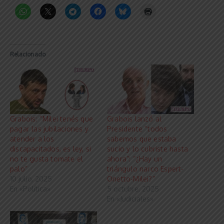
Relacionado
Grabois: “Milei tenés que
Grabois lanzó al
pagar las jubilaciones y
Presidente “todos
atender a los
sabemos que estaba
discapacitados, es ley, si
sucio y lo cubriste hasta
no te gusta tomate el
ahora”: “¿Hay un
palo”
triángulo narco Espert-
10 julio, 2025
Onetto-Milei?”
En «Política»
5 octubre, 2025
En «Judiciales»