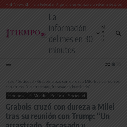
Saltar al contenido
Hot News
Masiva marcha federal en Argentina en rechazo a la reforma de la Ley de Ti
La
información
M
e
n
del mes en 30
u
minutos
Inicio
/
Sociedad
/
Grabois cruzó con dureza a Milei tras su reunión
con Trump: “Un arrastrado, fracasado y humillado”
Economía
El Mundo
Política
Sociedad
Grabois cruzó con dureza a Milei
tras su reunión con Trump: “Un
arrastrado, fracasado y