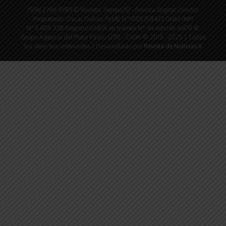
ISSN 2796-9789 © Revista Tiempo30 - Revista Digital Director
Propietario: Oscar Dufour PyME N°1005758473 DNM-INPI
N°3.408.328 Registro DNDA en trámite N° de edición 4600 ©
Grupo Agencia del Plata Pasco 1290 - CABA © 2013 - 2025 | Todos
los derechos reservados | Desarrollado por
Revista de Noticias X