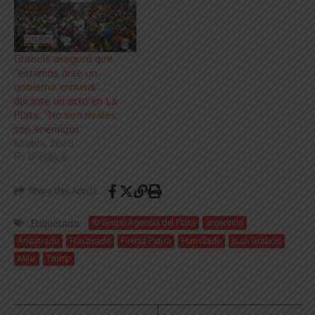
Grabois aseguró que
“estamos ante un
gobierno criminal”
durante un acto en La
Plata: “No son rivales,
son enemigos”
12 abril, 2025
En «Política»
Share this Article
Etiquetado:
© Grupo Agencia del Plata
argentina
Arrastrado
Fracasado
Fuerza Patria
Humillado
Juan Grabois
Milei
Trump