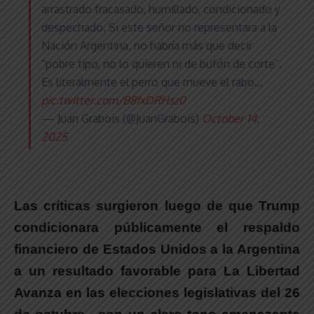
arrastrado fracasado, humillado, condicionado y
despechado. Si este señor no representara a la
Nación Argentina, no habría más que decir
“pobre tipo, no lo quieren ni de bufón de corte”.
Es literalmente el perro que mueve el rabo…
pic.twitter.com/B8fxDRHsz0
— Juan Grabois (@JuanGrabois)
October 14,
2025
Las críticas surgieron luego de que Trump
condicionara públicamente el respaldo
financiero de Estados Unidos a la Argentina
a un resultado favorable para La Libertad
Avanza en las elecciones legislativas del 26