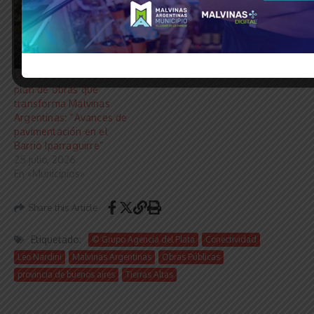
Leo Nardini consolida el
plan de obras que
transforma Malvinas
Argentinas: “Avances de
pavimentación en el
Barrio Iparraguirre”
25 julio, 2026
En «Municipios»
Share this Article
Etiquetado:
© Grupo Agencia del Plata
Conectividad
Leo Nardini
Malvinas Argentinas
Obras Públicas
provincia de buenos aires
Tierras Altas