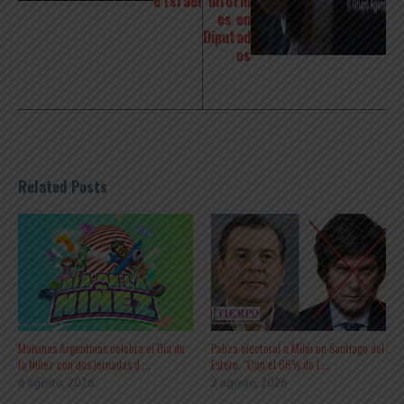
e Israel
inform
es en
Diputad
os
Related Posts
Malvinas Argentinas celebra el Día de
Paliza electoral a Milei en Santiago del
la Niñez con dos jornadas d ...
Estero: “Con el 66% de l ...
6 agosto, 2026
2 agosto, 2026