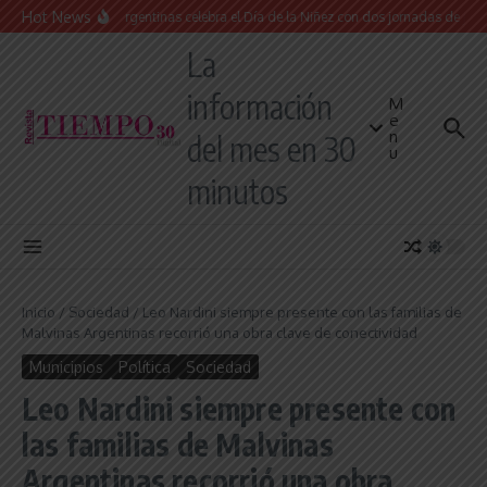
Saltar al contenido
Hot News
Malvinas Argentinas celebra el Día de la Niñez con dos jornadas de juegos, 
La
información
M
e
n
del mes en 30
u
minutos
Inicio
/
Sociedad
/
Leo Nardini siempre presente con las familias de
Malvinas Argentinas recorrió una obra clave de conectividad
Municipios
Política
Sociedad
Leo Nardini siempre presente con
las familias de Malvinas
Argentinas recorrió una obra