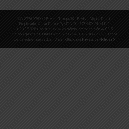
ISSN 2796-9789 © Revista Tiempo30 - Revista Digital Director
Propietario: Oscar Dufour PyME N°1005758473 DNM-INPI
N°3.408.328 Registro DNDA en trámite N° de edición 4600 ©
Grupo Agencia del Plata Pasco 1290 - CABA © 2013 - 2025 | Todos
los derechos reservados | Desarrollado por
Revista de Noticias X