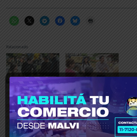
_____________________________________________________________
Relacionado
Leo Nardini supervisó
Malvinas Argentinas con
obras en Grand Bourg:
su Planta Hormigonera
“Vienen a dignificar,
brinda a los vecinos
generar conectividad y
soluciones de fondo:
empleo en la economía
“Más conectividad a
de Malvinas Argentinas”
través del pavimento”
8 abril, 2025
29 noviembre, 2021
En «Municipios»
En «Municipios»