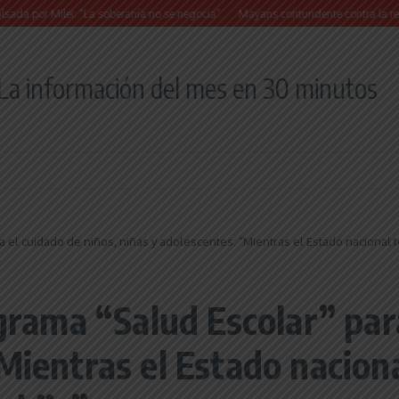
Milei: “La soberanía no se negocia”
Mayans contundente contra la reforma a la Le
La información del mes en 30 minutos
ra el cuidado de niños, niñas y adolescentes: “Mientras el Estado nacional
ograma “Salud Escolar” par
Mientras el Estado naciona