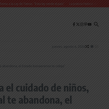
y de Tierras: “Esta ley vende el país”
La Justicia Federal detuvo a dos exfunc
jueves, agosto 6, 2026
 te abandona, el Estado bonaerense te cobija”
a el cuidado de niños,
l te abandona, el