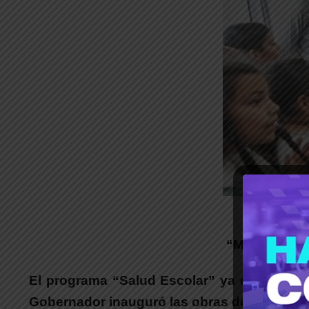
_
“Mientras el
El programa “Salud Escolar” ya cuenta con
Gobernador inauguró las obras de ampliació