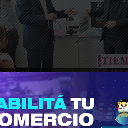
________________________________________________________________
 Estado nacional te abandona, el Estado bonaeren
 24 municipios adheridos y se sumaran hasta al
n de la Escuela Primaria Nº 119 en Lisandro Olm