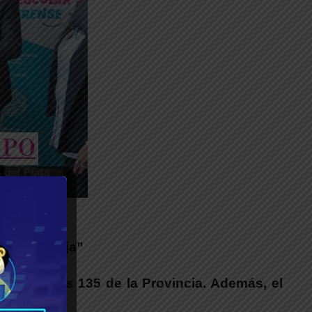
__
se te cobija”
canzar los 135 de la Provincia. Además, el
os.