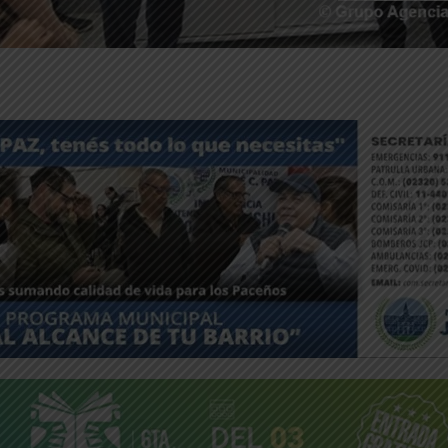
ntFriendly
Compartir