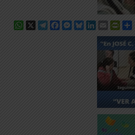
WhatsApp
X
Telegram
Facebook
Messenger
Bluesky
LinkedIn
Email
Pri