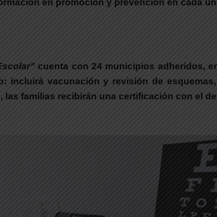
ormación en promoción y prevención en cada una
Escolar”
cuenta con 24 municipios adheridos, en
o
: incluirá vacunación y revisión de esquemas,
, las familias recibirán una certificación con el d