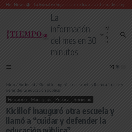
Saltar al contenido
Hot News
Masiva marcha federal en Argentina en rechazo a la reforma de la Ley de Tierr
La
información
M
e
n
del mes en 30
u
minutos
Inicio
/
Sociedad
/
Kicillof inauguró otra escuela y llamó a “cuidar y
defender la educación pública”
Educación
Municipios
Política
Sociedad
Kicillof inauguró otra escuela y
llamó a “cuidar y defender la
educación pública”