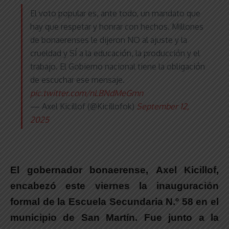
El voto popular es, ante todo, un mandato que
hay que respetar y honrar con hechos. Millones
de bonaerenses le dijeron NO al ajuste y la
crueldad y SÍ a la educación, la producción y el
trabajo. El Gobierno nacional tiene la obligación
de escuchar ese mensaje.
pic.twitter.com/nLBNdMeGmn
— Axel Kicillof (@Kicillofok)
September 12,
2025
El gobernador bonaerense,
Axel Kicillof,
encabezó este viernes la inauguración
formal de la Escuela Secundaria N.º 58 en el
municipio de San Martín
. Fue junto a la