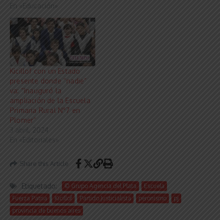
En «Educación»
Kicillof con un Estado
presente donde “nadie”
va: “Inauguró la
ampliación de la Escuela
Primaria Rural N°7 en
Plomer”
3 abril, 2024
En «Editoriales»
Share this Article
Etiquetado:
© Grupo Agencia del Plata
Escuela
Fuerza Patria
Kicillof
Partido Justicialista
peronismo
pj
provincia de buenos aires