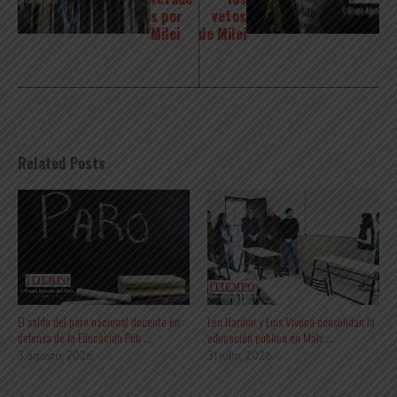
s por
vetos
Milei
de Milei
Related Posts
El saldo del paro nacional docente en
Leo Nardini y Luis Vivona consolidan la
defensa de la Educación Púb ...
educación pública en Malv ...
3 agosto, 2026
31 julio, 2026