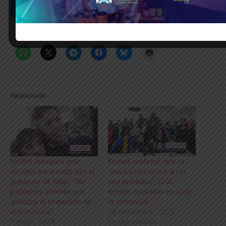
_____________________________________________________________
Relacionado
Kicillof inauguró una
Kicillof reafirmó que la
escuela paralizada por el
“educación volvió a ser
gobierno de Milei: “No
una prioridad”: ¡201
podíamos permitir que
nuevas escuelas en toda
quedara el esqueleto de
la provincia!
una escuela”
28 septiembre, 2023
9 mayo, 2025
En «Educación»