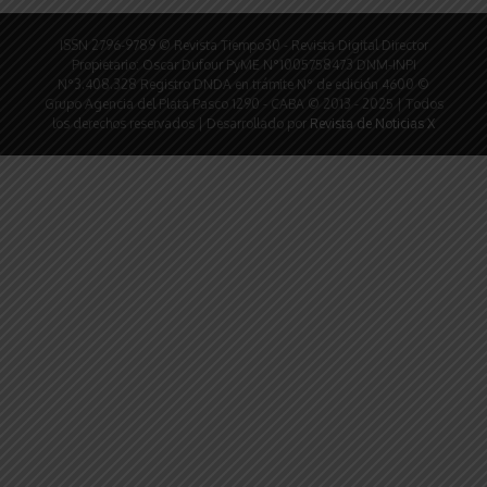
ISSN 2796-9789 © Revista Tiempo30 - Revista Digital Director
Propietario: Oscar Dufour PyME N°1005758473 DNM-INPI
N°3.408.328 Registro DNDA en trámite N° de edición 4600 ©
Grupo Agencia del Plata Pasco 1290 - CABA © 2013 - 2025 | Todos
los derechos reservados | Desarrollado por
Revista de Noticias X