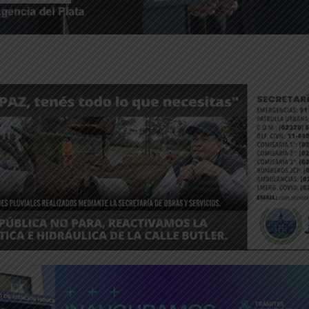
ntFriendly
Compartir