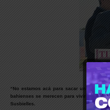
_
“No estamos acá para sacar un rédito pol
bahienses se merecen para vivir mejor. Cue
Susbielles.