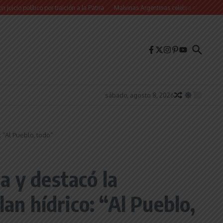
ico por traición a la Patria
Malvinas Argentinas celebra el Día de la Niñez con
sábado, agosto 8, 2026
: “Al Pueblo, todo”
ca y destacó la
an hídrico: “Al Pueblo,