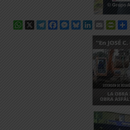
WhatsApp
X
Telegram
Facebook
Messenger
Bluesky
LinkedIn
Email
Pri