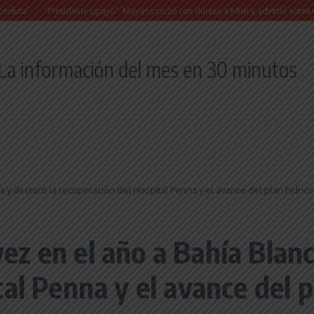
“Presidente cipayo”: Mayans cruzó con dureza a Milei y advirtió sobre un juicio polít
La información del mes en 30 minutos
nca y destacó la recuperación del Hospital Penna y el avance del plan hídrico
 vez en el año a Bahía Blan
al Penna y el avance del pl