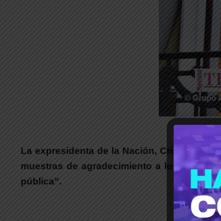
_
La expresidenta de la Nación, Cristina Fern
muestras de agradecimiento a los estudian
pública”.