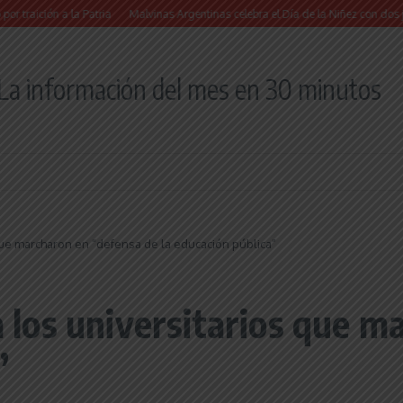
ón a la Patria
Malvinas Argentinas celebra el Día de la Niñez con dos jornadas d
La información del mes en 30 minutos
s que marcharon en “defensa de la educación pública”
 a los universitarios que 
”