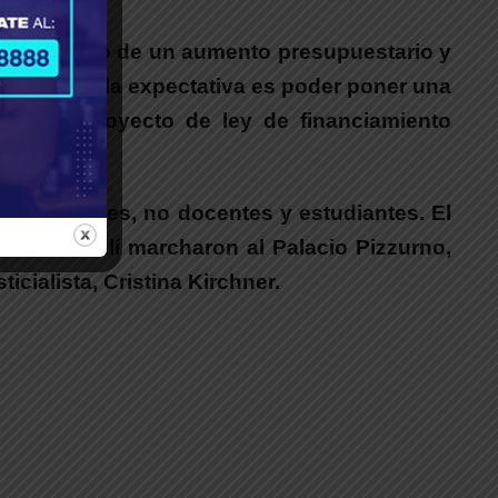
ó en reclamo de un aumento presupuestario y
do el país y la expectativa es poder poner una
con un proyecto de ley de financiamiento
reso.
or docentes, no docentes y estudiantes. El
res de allí marcharon al Palacio Pizzurno,
icialista, Cristina Kirchner.