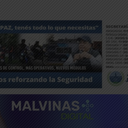
ntFriendly
Compartir