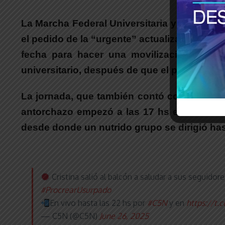
La Marcha Federal Universitaria y el antor
el pedido de la “urgente” actualización salar
fecha para hacer una movilización masiv
universitario, después de que el presidente 
La jornada, que también contó con clases 
antorchazo empezó a las 17 hs en la Facul
desde donde un nutrido grupo se dirigió hasta
Cristina salió al balcón a saludar a sus seguidor
#ProcrearUsurpado
En vivo hasta las 22 hs por
#C5N
y en
https://t.
— C5N (@C5N)
June 26, 2025