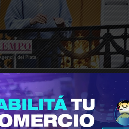
________________________________________________________________
ández de Kirchner, se acercó al balcón pasadas 
tes que habían participado de la Marcha Univers