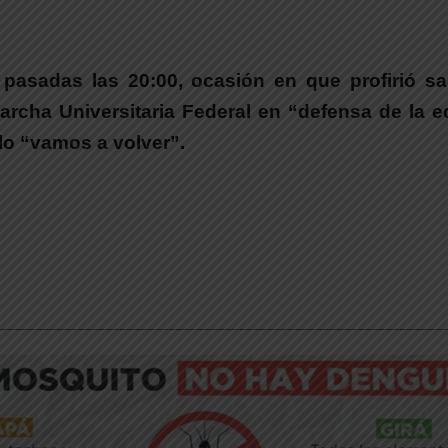
 pasadas las 20:00, ocasión en que profirió s
archa Universitaria Federal en “defensa de la e
llo “vamos a volver”.
________________________________________________________________