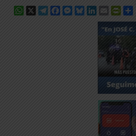
WhatsApp
X
Telegram
Facebook
Messenger
Bluesky
LinkedIn
Email
Pri