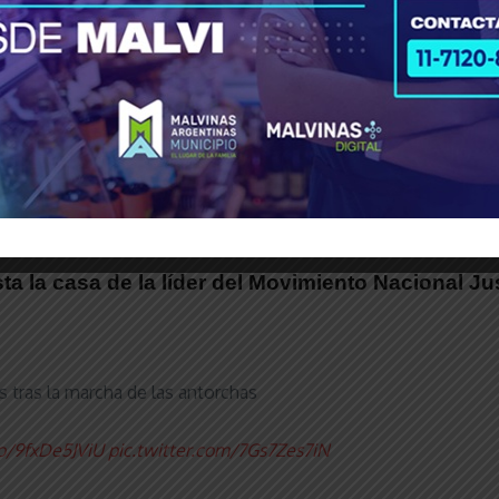
chazo en la Ciudad de Buenos Aires se desarroll
ial. La movilización fue a lo largo y ancho de to
a como la del año pasado y volver a insistir 
Milei vetara el texto que había aprobado el Cong
públicas en Ciudad de Córdoba, fue motorizada p
tad de Economía de la Universidad de Buenos Ai
 la casa de la líder del Movimiento Nacional Just
es tras la marcha de las antorchas
co/9fxDe5JViU
pic.twitter.com/7Gs7Zes7iN