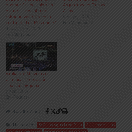
hombre fue detenido en
Argentinas en Tierras
minutos, tras intentar
Altas
robar un vehículo en la
9 mayo, 2025
ciudad de Los Polvorines”
En «Municipios»
4 noviembre, 2025
En «Municipios»
Vigilia por Malvinas en
Ushuaia – Televisión
Pública Fueguina
2 abril, 2026
En «Política»
Share this Article
Etiquetado:
© Grupo Agencia del Plata
Alerta por estafas