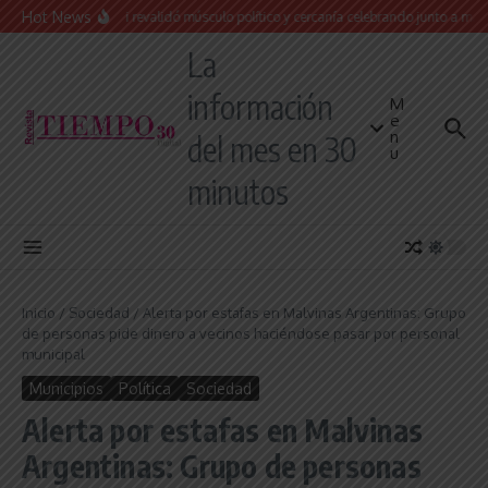
Saltar al contenido
Hot News
Leo Nardini revalidó músculo político y cercanía celebrando junto a más de 
La
información
M
e
n
del mes en 30
u
minutos
Inicio
/
Sociedad
/
Alerta por estafas en Malvinas Argentinas: Grupo
de personas pide dinero a vecinos haciéndose pasar por personal
municipal
Municipios
Política
Sociedad
Alerta por estafas en Malvinas
Argentinas: Grupo de personas