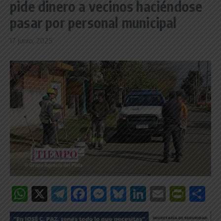
pide dinero a vecinos haciéndose
pasar por personal municipal
17 junio, 2025
WhatsApp
X
Telegram
Facebook
Messenger
Bluesky
LinkedIn
Email
Print
C