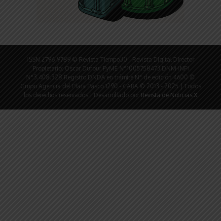
ISSN 2796-9789 © Revista Tiempo30 - Revista Digital Director
Propietario: Oscar Dufour PyME N°1005758473 DNM-INPI
N°3.408.328 Registro DNDA en trámite N° de edición 4600 ©
Grupo Agencia del Plata Pasco 1290 - CABA © 2013 - 2025 | Todos
los derechos reservados | Desarrollado por
Revista de Noticias X