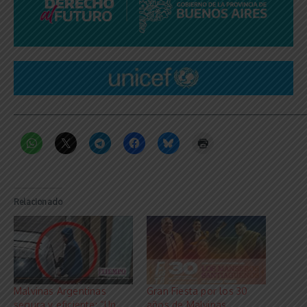
_____________________________________________________________
Relacionado
Malvinas Argentinas
Gran Fiesta por los 30
segura y eficiente: “Un
años de Malvinas