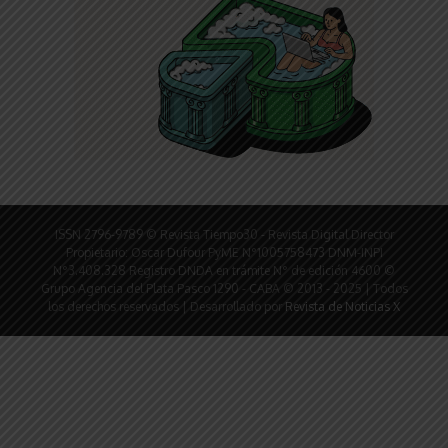
ISSN 2796-9789 © Revista Tiempo30 - Revista Digital Director
Propietario: Oscar Dufour PyME N°1005758473 DNM-INPI
N°3.408.328 Registro DNDA en trámite N° de edición 4600 ©
Grupo Agencia del Plata Pasco 1290 - CABA © 2013 - 2025 | Todos
los derechos reservados | Desarrollado por
Revista de Noticias X