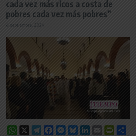
cada vez más ricos a costa de
pobres cada vez más pobres”
6 septiembre, 2024
WhatsApp
X
Telegram
Facebook
Messenger
Bluesky
LinkedIn
Email
Print
C