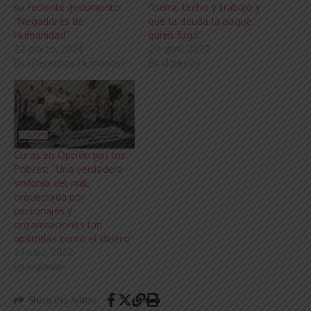
su reciente documento:
“tierra, techo y trabajo y
“Negadores de
que la deuda la pague
Humanidad”
quien fugó”
22 marzo, 2024
29 abril, 2022
En «Derechos Humanos»
En «Iglesia»
Curas en Opción por los
Pobres: “Una verdadera
sinfonía del mal,
orquestada por
personajes y
organizaciones tan
apátridas como el dinero”
27 julio, 2022
En «Iglesia»
Share this Article