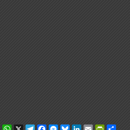
WhatsApp
X
Telegram
Facebook
Messenger
Bluesky
LinkedIn
Email
PrintFriendly
Compar