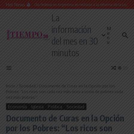
Saltar al contenido
Hot News
Masiva marcha federal en Argentina en rechazo a la reforma de la Ley de Tier
La
información
M
e
n
del mes en 30
u
minutos
Inicio
/
Sociedad
/
Documento de Curas en la Opción por los
Pobres: “Los ricos son cada vez más ricos a costa de pobres cada
vez más pobres”
Economía
Iglesia
Política
Sociedad
Documento de Curas en la Opción
por los Pobres: “Los ricos son