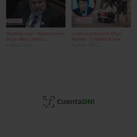
“Presidente cipayo”: Mayans cruzó con
La pobreza ya alcanzó al 30% en
dureza a Milei y advirtió s ...
Argentina: “1,3 millones de perso ...
6 agosto, 2026
4 agosto, 2026