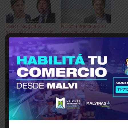
Kicillof inaugura un
Kicillof enfrenta la crisis
gasoducto en el corazón
que impulsa Milei, se
bonaerense mientras
planta con “un Estado
Milei deja sin GNC a la
presente que acompaña a
Argentina
los municipios y al pueblo
30 mayo, 2024
bonaerense”
En «Economía»
21 enero, 2024
En «Economía»
Mario Ishii en Casa de
Gobierno con Axel Kicillof
“construyendo
capacidades para un
Estado presente como