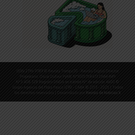
ISSN 2796-9789 © Revista Tiempo30 - Revista Digital Director
Propietario: Oscar Dufour PyME N°1005758473 DNM-INPI
N°3.408.328 Registro DNDA en trámite N° de edición 4600 ©
Grupo Agencia del Plata Pasco 1290 - CABA © 2013 - 2025 | Todos
los derechos reservados | Desarrollado por
Revista de Noticias X