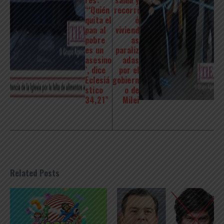
res:
salud y
“‘Quién
recorri
quita el
ó
pan al
viviend
pobre
as
es un
paraliz
asesino
adas
’, dice
por el
Eclesiá
gobiern
stico
o de
34,21”
Milei
Related Posts