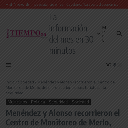
Saltar al contenido
Hot News
La Iglesia rompe el silencio en San Cayetano: “La libertad económica no puede
La
información
M
e
n
del mes en 30
u
minutos
Inicio
/
Sociedad
/
Menéndez y Alonso recorrieron el Centro de
Monitoreo de Merlo, definieron acciones para fortalecer la
seguridad
Municipios
Política
Seguridad
Sociedad
Menéndez y Alonso recorrieron el
Centro de Monitoreo de Merlo,