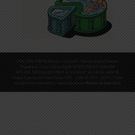
ISSN 2796-9789 © Revista Tiempo30 - Revista Digital Director
Propietario: Oscar Dufour PyME N°1005758473 DNM-INPI
N°3.408.328 Registro DNDA en trámite N° de edición 4600 ©
Grupo Agencia del Plata Pasco 1290 - CABA © 2013 - 2025 | Todos
los derechos reservados | Desarrollado por
Revista de Noticias X