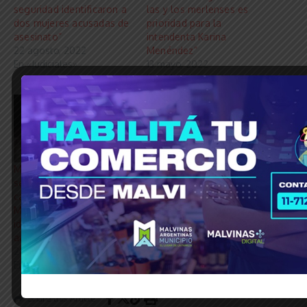
seguridad identificaron a
las y los merlenses es
dos mujeres acusadas de
prioridad para la
asesinato”
intendenta Karina
22 agosto, 2022
Menéndez”
En «Judiciales»
13 mayo, 2022
En «Municipios»
Merlo | Las cámaras de
seguridad del municipio a
cargo de Karina
Menéndez permitieron
identificar y detener al
autor de un robo
20 octubre, 2022
En «Política»
Share this Article