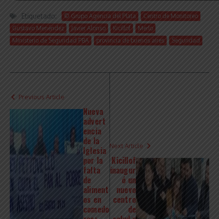
Etiquetado:
© Grupo Agencia del Plata
Centro de Monitoreo
Gustavo Menéndez
Javier Alonso
Kicillof
Merlo
Ministerio de Seguridad PBA
provincia de buenos aires
Seguridad
Previous Article
Nueva
advert
encia
de la
Next Article
Iglesia
por la
Kicillof
falta
inaugur
de
ó un
aliment
nuevo
os en
centro
comedo
de