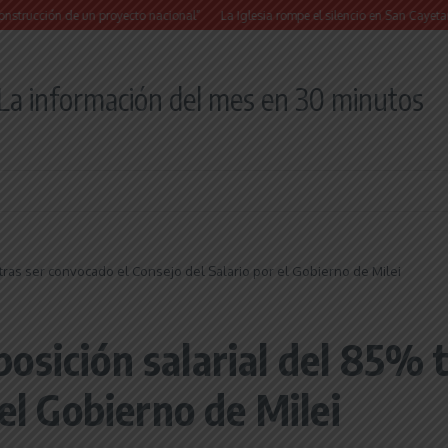
n de un proyecto nacional”
La Iglesia rompe el silencio en San Cayetano: “La li
La información del mes en 30 minutos
tras ser convocado el Consejo del Salario por el Gobierno de Milei
osición salarial del 85% t
 el Gobierno de Milei