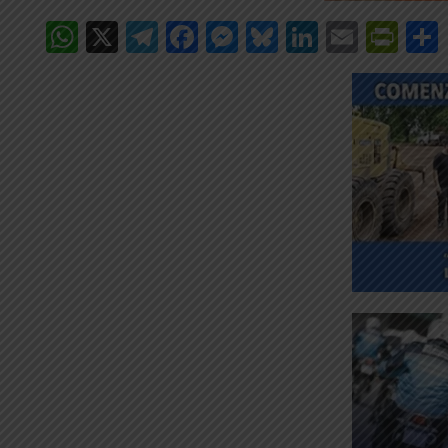
WhatsApp
X
Telegram
Facebook
Messenger
Bluesky
LinkedIn
Email
Pri