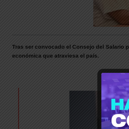
__________________________________________________________
Tras ser convocado el Consejo del Salario po
económica que atraviesa el país.