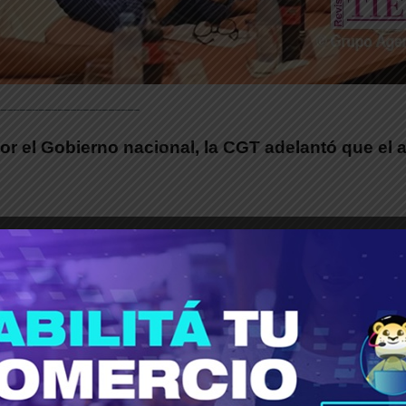
______________________
r el Gobierno nacional, la CGT adelantó que el a