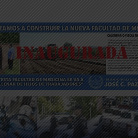
ntFriendly
Compartir