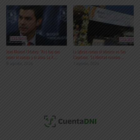
Juan Manuel Urtubey: “Acá hay que
La Iglesia rompe el silencio en San
poner el cuerpo y el alma. La A ...
Cayetano: “La libertad económ ...
8 agosto, 2026
7 agosto, 2026