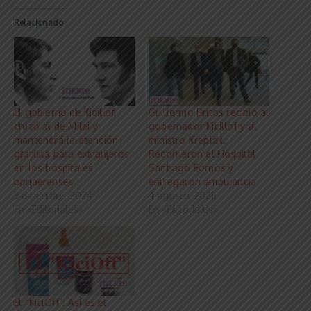
Relacionado
El gobierno de Kicillof
Guillermo Britos recibió al
cruzó al de Milei y
gobernador Kicillof y al
mantendrá la atención
ministro Kreplak.
gratuita para extranjeros
Recorrieron el Hospital
en los hospitales
Santiago Fornos y
bonaerenses
entregaron ambulancia
3 diciembre, 2024
4 agosto, 2021
En «Editoriales»
En «Editoriales»
El “KiciOff”: Así es el