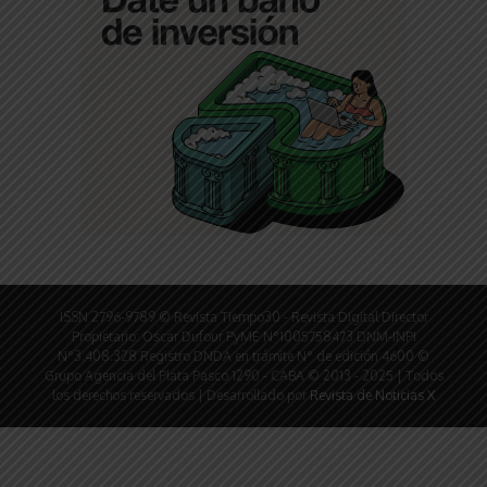
ISSN 2796-9789 © Revista Tiempo30 - Revista Digital Director
Propietario: Oscar Dufour PyME N°1005758473 DNM-INPI
N°3.408.328 Registro DNDA en trámite N° de edición 4600 ©
Grupo Agencia del Plata Pasco 1290 - CABA © 2013 - 2025 | Todos
los derechos reservados | Desarrollado por
Revista de Noticias X