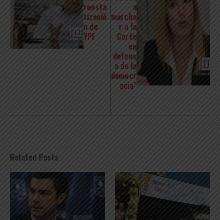
reesta
a
tizació
marcha
n de
r a la
YPF
Corte
en
defens
a de la
democr
acia”
Related Posts