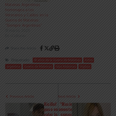
Malvinas Argentinas
homenajea a los
Veteranos y Caídos en la
Guerra de Malvinas:
“Siempre Argentinas”
31 marzo, 2025
En «Cultura»
Share this Article
Etiquetado:
41 años de la Guerra de Malvinas
Actos
argentina
Guerra de Malvinas
Islas Malvinas
Vigilias
Previous Article
Next Article
Kicillof
“Masiv
puso en
amente
valor la
vamos