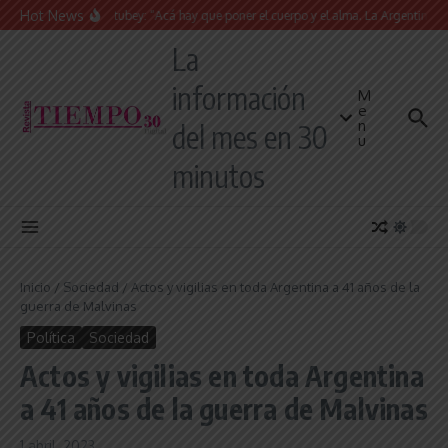
Saltar al contenido
Hot News
Juan Manuel Urtubey: “Acá hay que poner el cuerpo y el alma. La Argentina tiene 
La
información
M
e
n
del mes en 30
u
minutos
Inicio
/
Sociedad
/
Actos y vigilias en toda Argentina a 41 años de la
guerra de Malvinas
Política
Sociedad
Actos y vigilias en toda Argentina
a 41 años de la guerra de Malvinas
1 abril, 2023