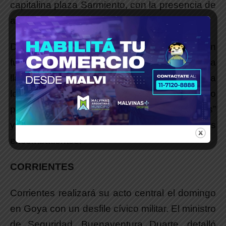
capitalina plaza Sarmiento, con la presencia de
autoridades provinciales.
Díaz dijo que estos homenajes y actos son
fundamentales para que “nunca se apague la
llama” no sólo para recordar a los caídos y a
los soldados que combatieron en la guerra sino
para reclamar la soberanía por “nuestras islas”
y “reivindicar la lucha” de todos los
excombatientes.
CORRIENTES
Corrientes realizará su acto central el domingo
en Goya con un desfile cívico militar. El ministro
de Seguridad, Buenaventura Duarte, detalló