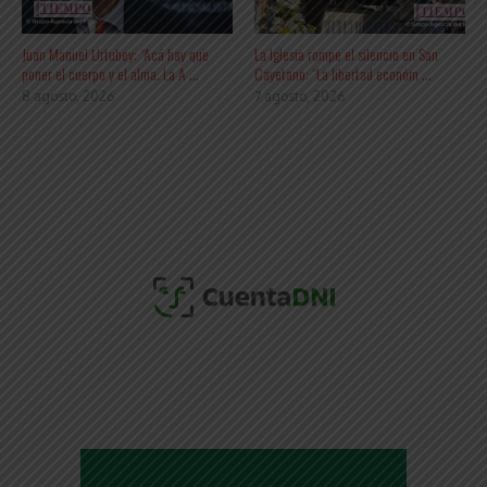
Juan Manuel Urtubey: “Acá hay que
La Iglesia rompe el silencio en San
poner el cuerpo y el alma. La A ...
Cayetano: “La libertad económ ...
8 agosto, 2026
7 agosto, 2026