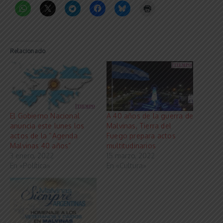
Relacionado
El Gobierno Nacional
A 40 años de la guerra de
anuncia este lunes los
Malvinas, Tierra del
actos de la “Agenda
Fuego prepara actos
Malvinas 40 años”
multitudinarios
3 enero, 2022
15 marzo, 2022
En «Política»
En «Cultura»