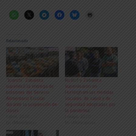
Relacionado
“Juanchi” Zabaleta
Kicillof y Zabaleta
supervisó la entrega de
supervisaron en
bolsones del Servicio
Hurlingham las medidas
Alimentario Escolar
sociales, de salud y de
durante la suspensión de
seguridad adoptadas por
clases
la pandemia
1 abril, 2020
1 mayo, 2020
En «Municipios»
En «Municipios»