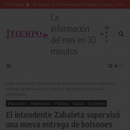
Saltar al contenido
Hot News
Juan Manuel Urtubey: “Acá hay que poner el cuerpo y el alma. La Argentina t
La
información
M
e
n
del mes en 30
u
minutos
Inicio
/
Sociedad
/
El intendente Zabaleta supervisó una nueva
entrega de bolsones del Servicio Alimentario Escolar en
Hurlingham
Educación
Municipios
Política
Salud
Sociedad
El intendente Zabaleta supervisó
una nueva entrega de bolsones