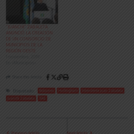
“JUANCHI” ZABALETA
ANUNCIÓ LA CREACIÓN
DE UN CONSORCIO DE
MUNICIPIOS DE LA
REGIÓN OESTE
1 noviembre, 2019
En «Municipios»
Share this Article
Etiquetado:
Bolsones
Hurlingham
Intendente Juan Zabaleta
Juanchi Zabaleta
SAE
Previous Article
Next Article