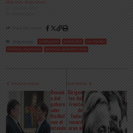
Malvinas Argentinas
22 octubre, 2023
En «Editoriales»
Share this Article
Etiquetado:
arriBApymes
Axel Kicillof
Leo Nardini
Malvinas Argentinas
provincia de buenos aires
Previous Article
Next Article
Reunió
Dirigen
n del
tes del
gobern
Frente
ador
de
Kicillof
Todos
con el
record
intende
aron al