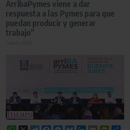
ArribaPymes viene a dar
respuesta a las Pymes para que
puedan producir y generar
trabajo”
1 marzo, 2020
WhatsApp
X
Telegram
Facebook
Messenger
Bluesky
LinkedIn
Email
Print
C