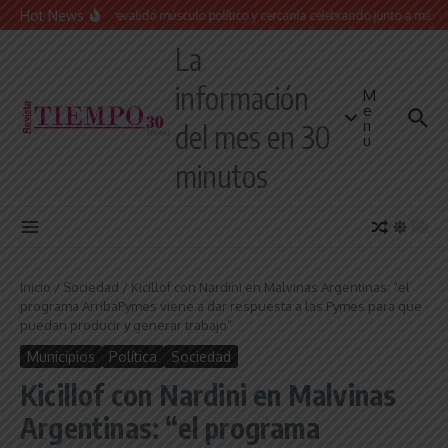
Saltar al contenido
Hot News
Leo Nardini revalidó músculo político y cercanía celebrando junto a más de 15
La
información
M
e
n
del mes en 30
u
minutos
Inicio
/
Sociedad
/
Kicillof con Nardini en Malvinas Argentinas: “el
programa ArribaPymes viene a dar respuesta a las Pymes para que
puedan producir y generar trabajo”
Municipios
Política
Sociedad
Kicillof con Nardini en Malvinas
Argentinas: “el programa