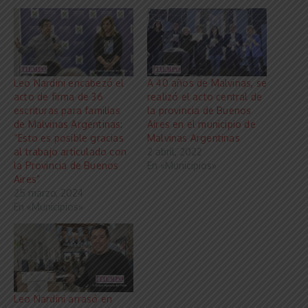
Leo Nardini encabezó el
A 40 años de Malvinas, se
acto de firma de 36
realizó el acto central de
escrituras para familias
la provincia de Buenos
de Malvinas Argentinas:
Aires en el municipio de
“Esto es posible gracias
Malvinas Argentinas
al trabajo articulado con
2 abril, 2022
la Provincia de Buenos
En «Municipios»
Aires”
25 marzo, 2024
En «Municipios»
Leo Nardini arrasó en