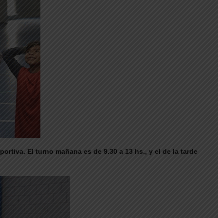
ortiva. El turno mañana es de 9.30 a 13 hs., y el de la tarde