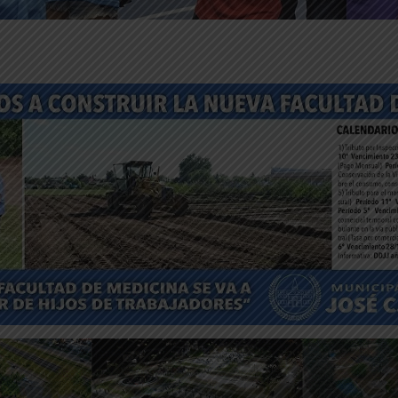
ntFriendly
Compartir