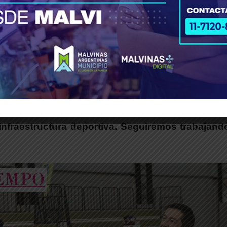
o de Ing. Pablo Nogués y la Sociedad Alemana de Gimnasia (SAG) 
Leo Nardini afirmó:
icado la cantidad de chicos que vienen a nuestr
nfraestructura deportiva. Seguiremos trabajand