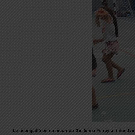
Lo acompañó en su recorrida Guillermo Ferreyra, intendent