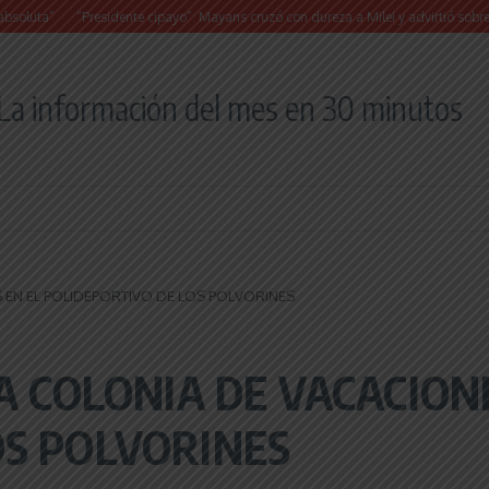
“Presidente cipayo”: Mayans cruzó con dureza a Milei y advirtió sobre un juicio polít
La información del mes en 30 minutos
S EN EL POLIDEPORTIVO DE LOS POLVORINES
LA COLONIA DE VACACION
OS POLVORINES