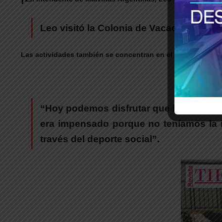
Leo visitó la Colonia de Vacaciones.
Las actividades también se concentran en el Polideportiv
“Hoy podemos disfrutar que hemos tripl
era impensado porque no teníamos la i
través del deporte social”.