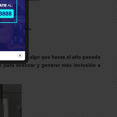
de Los Polvorines.
as colonias, algo que hasta el año pasado
o para avanzar y generar más inclusión a