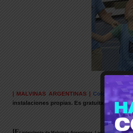
| MALVINAS ARGENTINAS |
Colonia de Va
instalaciones propias. Es gratuita y está de
|
E
l intendente de Malvinas Argentinas, Leo Nardini, visitó