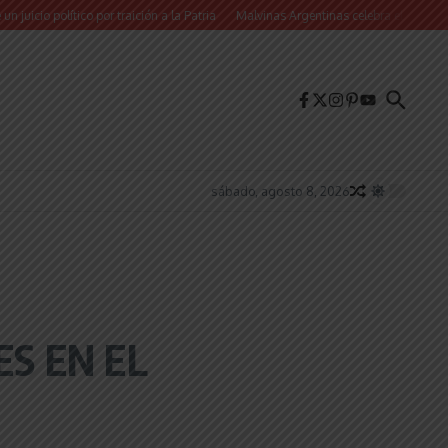
ico por traición a la Patria
Malvinas Argentinas celebra el Día de la Niñez con 
sábado, agosto 8, 2026
ES EN EL