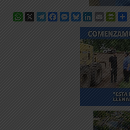
WhatsApp
X
Telegram
Facebook
Messenger
Bluesky
LinkedIn
Email
Pri