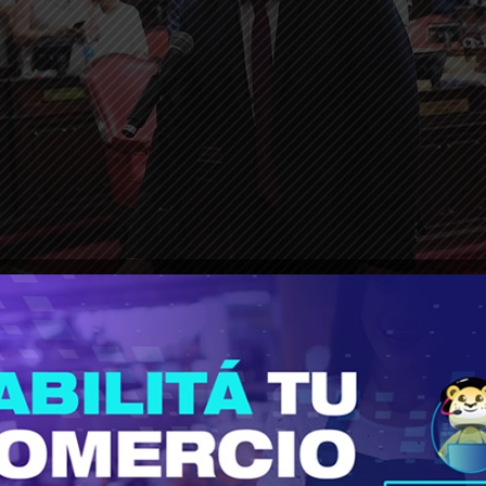
ropusieron sus pares del bloque
Frente de Tod
los bonaerenses” afirmo Luis Vivona