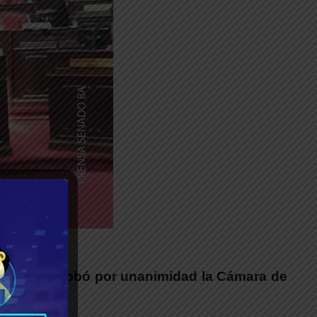
☀
s
y lo aprobó por unanimidad la Cámara de