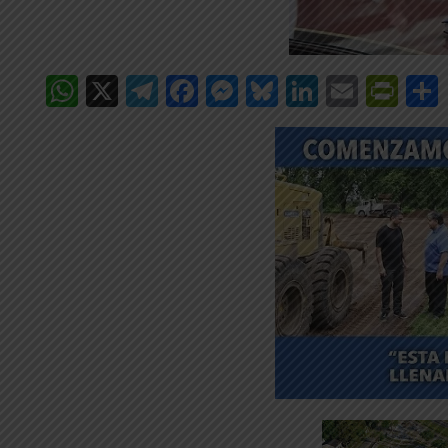
WhatsApp
X
Telegram
Facebook
Messenger
Bluesky
LinkedIn
Email
Pri