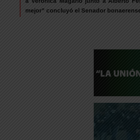
a Verónica Magario junto a Alberto Fe
mejor” concluyó el Senador bonaerense