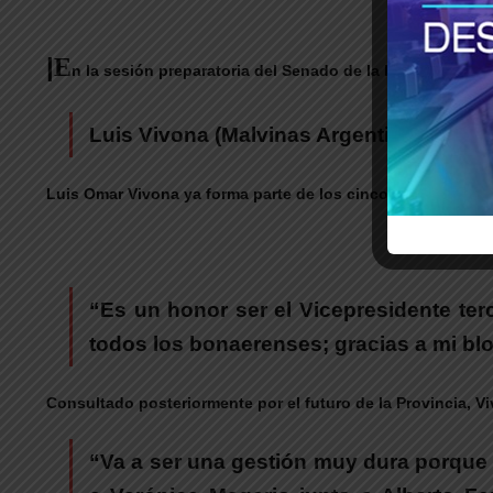
|
E
n la sesión preparatoria del Senado de la Provincia de 
Luis Vivona (Malvinas Argentinas) es e
Luis Omar Vivona ya forma parte de los cinco Vicepresident
Sobre su
“Es un honor ser el Vicepresidente te
todos los bonaerenses; gracias a mi b
Consultado posteriormente por el futuro de la Provincia, V
“Va a ser una gestión muy dura porque