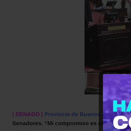
| SENADO |
Provincia de Buenos Aires.
Lo p
Senadores. “Mi compromiso es con
Tod
☀
️s