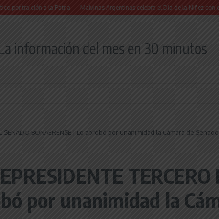
ición a la Patria
Malvinas Argentinas celebra el Día de la Niñez con dos jornada
La información del mes en 30 minutos
L SENADO BONAERENSE | Lo aprobó por unanimidad la Cámara de Senado
ICEPRESIDENTE TERCERO
ó por unanimidad la Cám