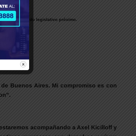
ades del período legislativo próximo.
sociales:
ia de Buenos Aires. Mi compromiso es con
on”.
estaremos acompañando a Axel Kicilloff y