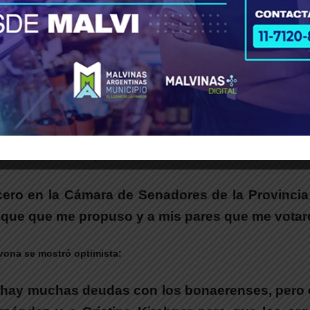
Buenos Aires asumieron 23 legisladores y se definieron las autorid
l Vicepresidente tercero del Senado bonaerense.
es de la Cámara Alta, su puesto es el tercero.
 nueva función, Luis Vivona señaló en sus redes 
rcero en la Cámara de Senadores de la Provinc
loque que me propuso y a mis pares que me votar
ivona se mostró optimista:
 hay muchas deudas con los bonaerenses, pero 