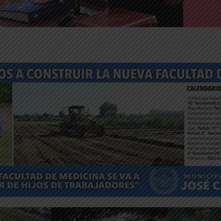
ntFriendly
Compartir