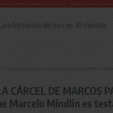
r Milei: “La soberanía no se negocia”
Mayans contundente contra la reforma a la
La información del mes en 30 minutos
 “Cuando salga hará todo para demostrar que Marcelo Mindlin es testafe
LA CÁRCEL DE MARCOS PAZ
e Marcelo Mindlin es test