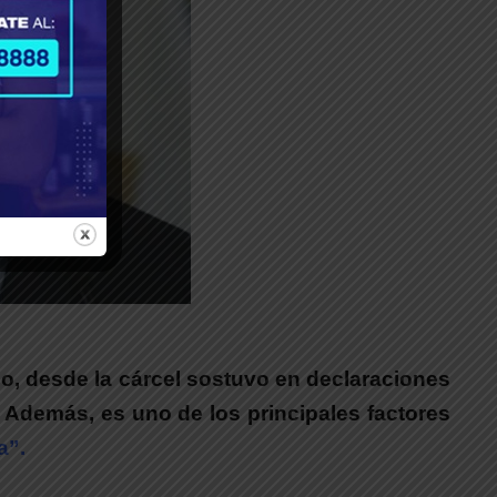
ido, desde la cárcel sostuvo en declaraciones
 Además, es uno de los principales factores
a”.