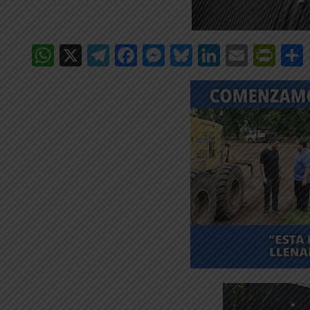
WhatsApp
X
Telegram
Facebook
Messenger
Bluesky
LinkedIn
Email
Pri