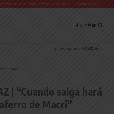
 Ley de Tierras: “Esta ley vende el país”
La Justicia Federal detuvo a dos exfu
jueves, agosto 6, 2026
rro de Macri”
 | “Cuando salga hará
aferro de Macri”