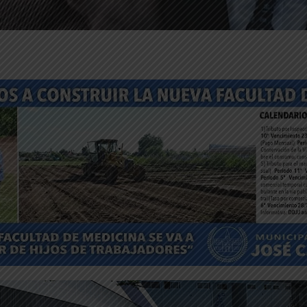
ntFriendly
Compartir