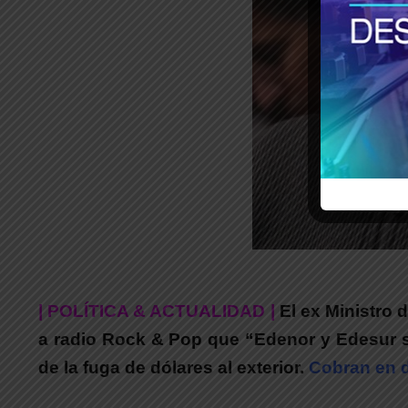
| POLÍTICA & ACTUALIDAD |
El ex Ministro 
a radio Rock & Pop que “Edenor y Edesur so
de la fuga de dólares al exterior.
Cobran en dó