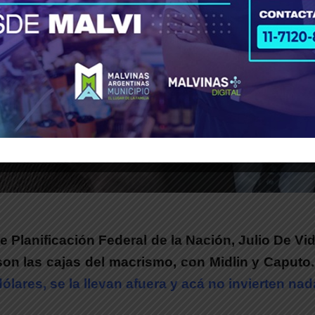
de Planificación Federal de la Nación, Julio De V
n las cajas del macrismo, con Midlin y Caputo.
lares, se la llevan afuera y acá no invierten nad