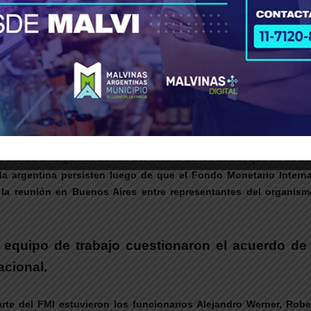
cista este martes 27 de agosto, con un ascenso de 166 unidades
el 14 de noviembre de 2008), para llegar a la cifra más alta desde e
apacidad de pago de la deuda argentin
los títulos emergentes bonos del Tesoro de los EEUU, que en su e
da argentina persisten luego de que el Fondo Monetario Intern
la reunión en Buenos Aires entre representantes del organismo
 equipo de trabajo cuestionaron el acuerdo de
acional.
te del FMI estuvieron los funcionarios Alejandro Werner, Rober