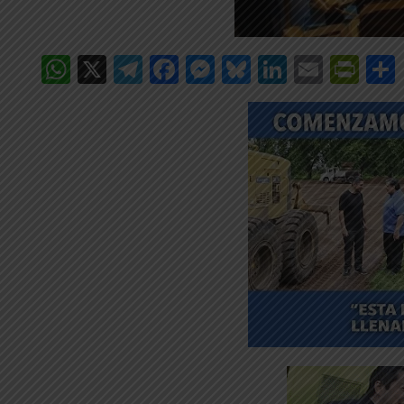
WhatsApp
X
Telegram
Facebook
Messenger
Bluesky
LinkedIn
Email
Pri