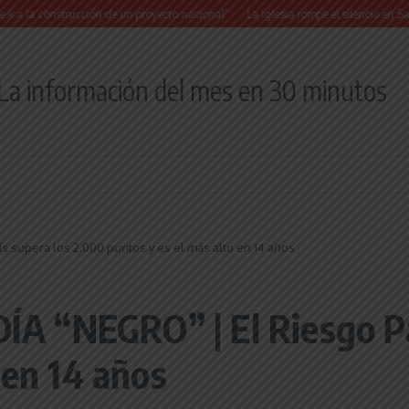
strucción de un proyecto nacional”
La Iglesia rompe el silencio en San Cayetano
La información del mes en 30 minutos
 supera los 2.000 puntos y es el más alto en 14 años
 “NEGRO” | El Riesgo Pa
 en 14 años