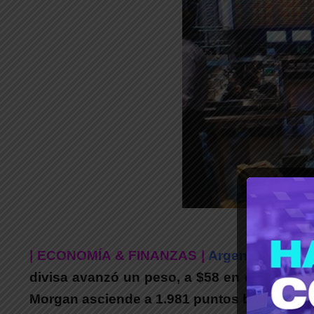
| ECONOMÍA & FINANZAS |
Argentina y otro
divisa avanzó un peso, a $58 en el Banco N
Morgan asciende a 1.981 puntos básicos.
Al