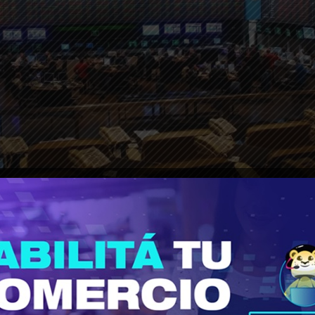
 “día negro”.
Dudas de los inversores sobre la 
ación. Las ventas oficiales alcanzaron los USD 3
berto F. claro y preciso con la misión técnica del