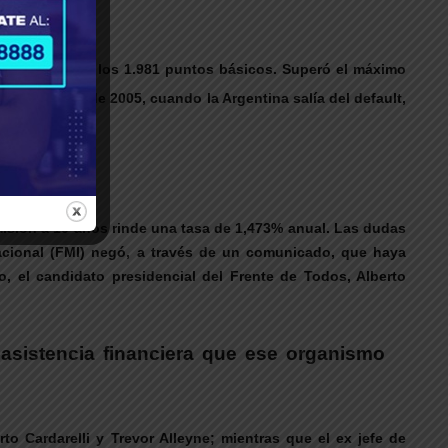
 o 9,2%, hasta los 1.981 puntos básicos. Superó el máximo
l 10 de junio de 2005, cuando la Argentina salía del default,
a
misión a 10 años rinde una tasa de 1,473% anual. Las dudas
acional (FMI) negó, a través de un comunicado, que haya
, el candidato presidencial del Frente de Todos, Alberto
 asistencia financiera que ese organismo
to Cardarelli y Trevor Alleyne; mientras que el ex jefe de