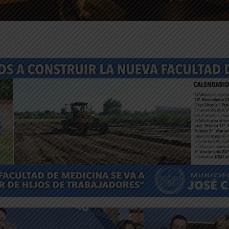
ntFriendly
Compartir