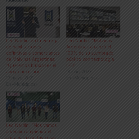
Relacionado
Leo Nardini en la entrega
Leo Nardini: “Malvinas
de habilitaciones
Argentinas alcanzó el
definitivas a comerciantes
100% de su alumbrado
de Malvinas Argentinas:
público con tecnología
“Queremos brindarles el
LED”
apoyo necesario”
18 julio, 2023
19 mayo, 2021
En «Municipios»
En «Municipios»
Leo Nardini: “Nos vamos
a seguir rompiendo el
alma para que las cosas