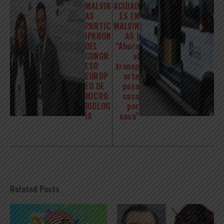
MALVIN
ACIDAD
AS
ES EN
PARTIC
MALVIN
IPARON
AS |
DEL
“Ahora
CONGR
el
ESO
transp
EUROP
orte
EO DE
pasa
MICRO
casa
BIOLOG
por
ÍA
casa”
Related Posts