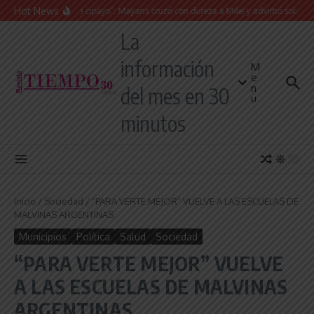
Saltar al contenido
Hot News
“Presidente cipayo”: Mayans cruzó con dureza a Milei y advirtió sobre un juici
La
información
M
e
n
del mes en 30
u
minutos
Inicio
/
Sociedad
/
“PARA VERTE MEJOR” VUELVE A LAS ESCUELAS DE
MALVINAS ARGENTINAS
Municipios
Política
Salud
Sociedad
“PARA VERTE MEJOR” VUELVE
A LAS ESCUELAS DE MALVINAS
ARGENTINAS