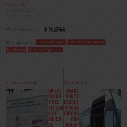
estén mejor”
15 agosto, 2021
En «Elecciones 2021»
Share this Article
Etiquetado:
“Para verte mejor”
Intendente Leo Nardini
Leo Nardini
Malvinas Argentinas
Previous Article
Next Article
INFECT
TRANS
ÓLOGO
PORTE
S DEL
ESCOLA
SISTEM
R PARA
A DE
CHICOS
SALUD
CON
DE
DISCAP