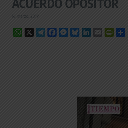
ACUERDO OPOSITOR
16 marzo, 2019
WhatsApp
X
Telegram
Facebook
Messenger
Bluesky
LinkedIn
Email
Pri