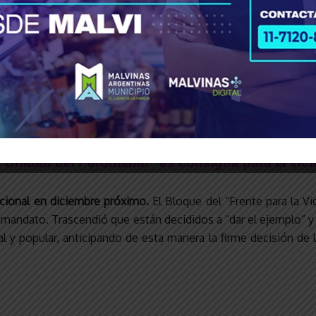
a organización política que lidera el Diputad
ue ha tenido”.
Se pronunció en analizar “todo
acuerdo.
_______
 “Unidad del Peronismo” es consigna para la victo
acional en diciembre próximo.
El Bloque del “Frente para la V
 mandato. Trascendió que están decididos a “dar el ejemplo” y 
l y popular, anticipando de esta manera la firme decisión de 