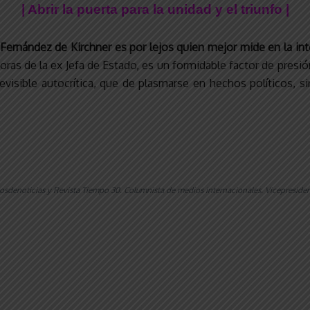
| Abrir la puerta para la unidad y el triunfo |
 Fernández de Kirchner es por lejos quien mejor mide en la in
s de la ex Jefa de Estado, es un formidable factor de presión
visible autocrítica, que de plasmarse en hechos políticos, si
nutosdenoticias y Revista Tiempo 30. Columnista de medios internacionales. Vicepreside