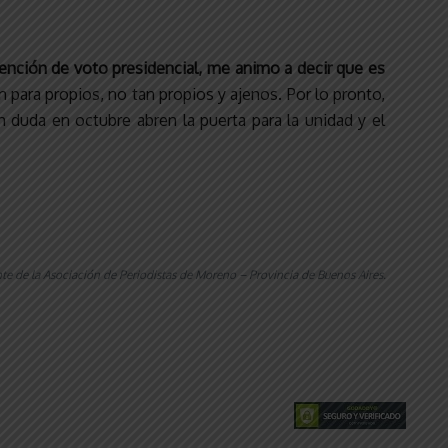
tención de voto presidencial, me animo a decir que es
 para propios, no tan propios y ajenos. Por lo pronto,
n duda en octubre abren la puerta para la unidad y el
nte de la Asociación de Periodistas de Moreno – Provincia de Buenos Aires.