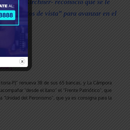
o Máximo Kirchner- reconoció que se le
s los puntos de vista” para avanzar en el
ria |
ictoria-PJ” renueva 38 de sus 65 bancas, y La Cámpora
acompañar “desde el llano” el “Frente Patriótico”, que
la “Unidad del Peronismo”, que ya es consigna para la