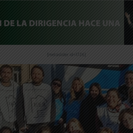
[metaslider id=1726]