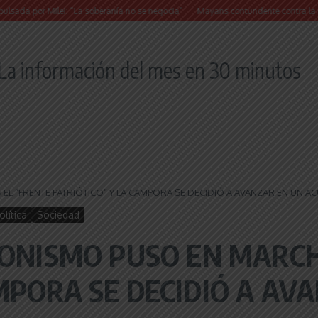
or Milei: “La soberanía no se negocia”
Mayans contundente contra la reforma a la
La información del mes en 30 minutos
 EL “FRENTE PATRIÓTICO” Y LA CAMPORA SE DECIDIÓ A AVANZAR EN UN
olítica
Sociedad
ERONISMO PUSO EN MARC
MPORA SE DECIDIÓ A AV