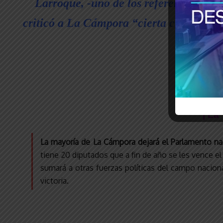
Larroque, -uno de los referentes de l
criticó a La Cámpora “cierta cerrazón q
| La
La mayoría de La Cámpora dejará el Parlamento n
tiene 20 diputados que a fin de año se les vence el
sumará a otras fuerzas políticas del campo naciona
victoria.