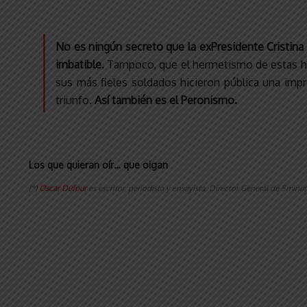
No es ningún secreto que la exPresidente Cristina
imbatible.
Tampoco, que el hermetismo de estas hora
sus más fieles soldados hicieron pública una impre
triunfo.
Así también es el Peronismo.
Los que quieran oír… que oigan
(*)
Oscar Dufour
es escritor, periodista y ensayista. Director General de 5mi