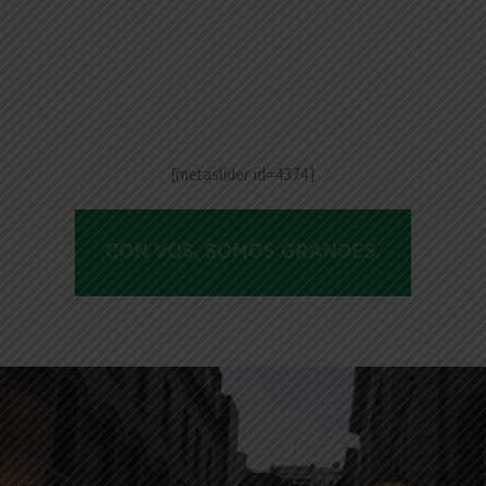
ntFriendly
Compartir
[metaslider id=4374]