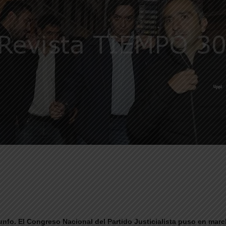
triunfo. El Congreso Nacional del Partido Justicialista puso en ma