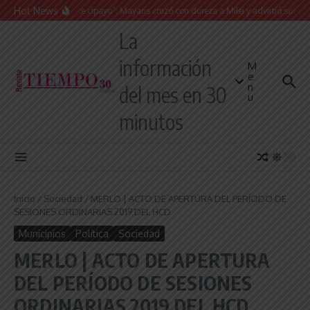
Saltar al contenido
Hot News
“Presidente cipayo”: Mayans cruzó con dureza a Milei y advirtió sobre un jui
La
información
M
e
n
del mes en 30
u
minutos
Inicio
/
Sociedad
/
MERLO | ACTO DE APERTURA DEL PERÍODO DE
SESIONES ORDINARIAS 2019 DEL HCD
Municipios
Política
Sociedad
MERLO | ACTO DE APERTURA
DEL PERÍODO DE SESIONES
ORDINARIAS 2019 DEL HCD