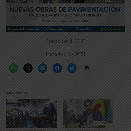
[metaslider id=3510]
[metaslider id=5195]
Relacionado