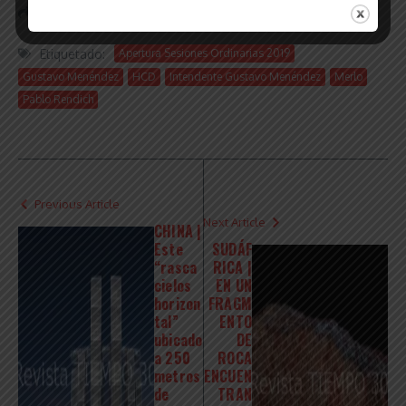
Share this Article
Etiquetado:
Apertura Sesiones Ordinarias 2019
Gustavo Menéndez
HCD
Intendente Gustavo Menéndez
Merlo
Pablo Rendich
Previous Article
Next Article
CHINA |
Este
SUDÁF
“rasca
RICA |
cielos
EN UN
horizon
FRAGM
tal”
ENTO
ubicado
DE
a 250
ROCA
metros
ENCUEN
de
TRAN