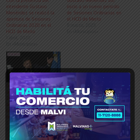
Con la presencia del
Gustavo Menéndez dio
intendente Gustavo
inicio a un nuevo periodo
Menéndez se realizó la
de Sesiones Ordinarias en
apertura de Sesiones
el HCD de Merlo
Ordinarias 2020 en el
11 marzo, 2025
HCD de Merlo
En «Municipios»
1 abril, 2020
En «Municipios»
Gustavo Menéndez en la
apertura de Sesiones
2021 del HCD de Merlo
anunció obras y destaco
los logros de la gestión
municipal
3 marzo, 2021
En «Municipios»