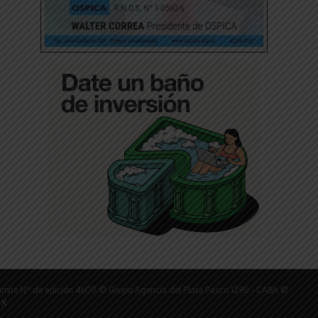
ámite N° de edición 4600 © Grupo Agencia del Plata Pasco 1290 - CABA ©
 X