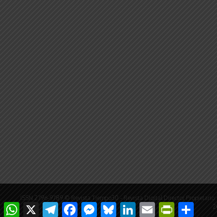
ISSN 2796-9789 © Revista Tiempo30 - Revista Digital Director Propieta
WhatsApp
X
Telegram
Facebook
Messenger
Bluesky
LinkedIn
Email
PrintFriendly
Compar
2