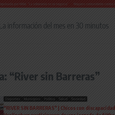
da por Milei: “La soberanía no se negocia”
Mayans contundente contra la reforma 
La información del mes en 30 minutos
: “River sin Barreras”
Deportes
Municipios
Política
Salud
Sociedad
“RIVER SIN BARRERAS” | Chicos con discapacidad
Hurlingham participaron de una jornada de fútbo