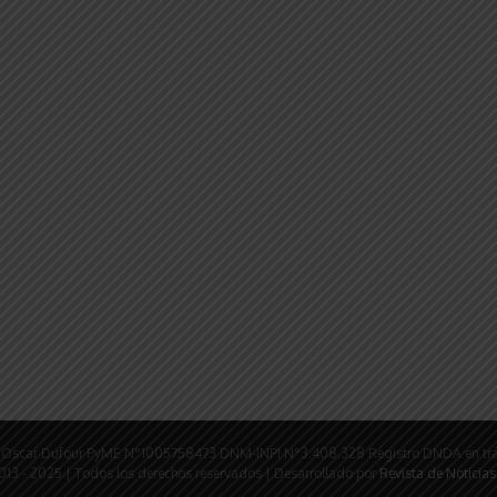
rio: Oscar Dufour PyME N°1005758473 DNM-INPI N°3.408.328 Registro DNDA en tr
tir
013 - 2025 | Todos los derechos reservados | Desarrollado por
Revista de Noticias