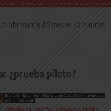
ta”
“Presidente cipayo”: Mayans cruzó con dureza a Milei y advirtió sobre un juici
La información del mes en 30 minutos
: ¿prueba piloto?
Economía
Editoriales
Editoriales de Oscar Dufour
Gremiales
Política
Sociedad
¿PRUEBA PILOTO? “AUTOPISTAS & PEAJES