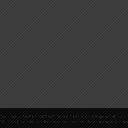
rio: Oscar Dufour PyME N°1005758473 DNM-INPI N°3.408.328 Registro DNDA en tr
tir
013 - 2025 | Todos los derechos reservados | Desarrollado por
Revista de Noticias