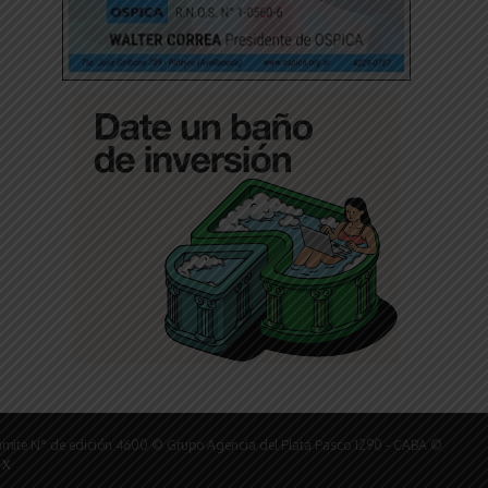
ámite N° de edición 4600 © Grupo Agencia del Plata Pasco 1290 - CABA ©
 X