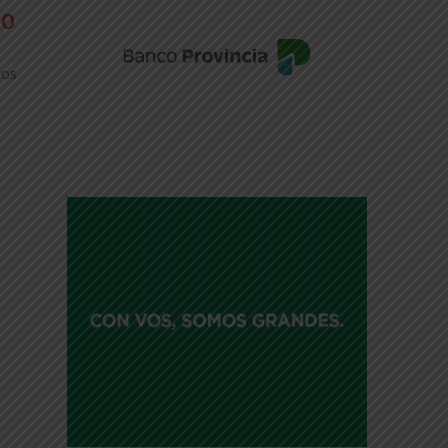
IO
tos