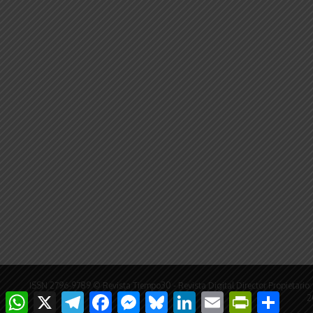
ISSN 2796-9789 © Revista Tiempo30 - Revista Digital Director Propieta
WhatsApp
X
Telegram
Facebook
Messenger
Bluesky
LinkedIn
Email
PrintFriendly
Compar
2