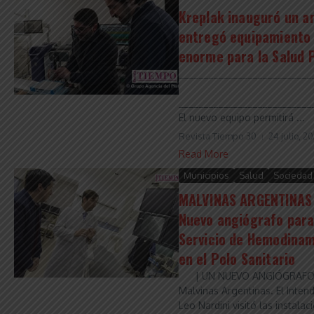
Kreplak inauguró un a
entregó equipamiento 
enorme para la Salud 
___________________________
___________________________
El nuevo equipo permitirá ...
Revista Tiempo 30
24 julio, 2
Read More
Municipios
Salud
Sociedad
MALVINAS ARGENTINAS 
Nuevo angiógrafo para
Servicio de Hemodinam
en el Polo Sanitario
| UN NUEVO ANGIÓGRAFO
Malvinas Argentinas. El Inten
Leo Nardini visitó las instalac