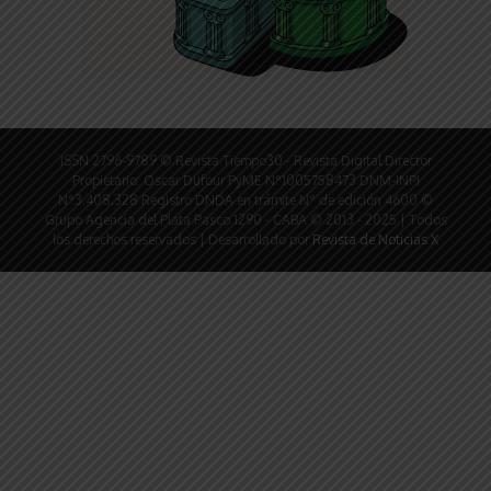
ISSN 2796-9789 © Revista Tiempo30 - Revista Digital Director
Propietario: Oscar Dufour PyME N°1005758473 DNM-INPI
N°3.408.328 Registro DNDA en trámite N° de edición 4600 ©
Grupo Agencia del Plata Pasco 1290 - CABA © 2013 - 2025 | Todos
los derechos reservados | Desarrollado por
Revista de Noticias X