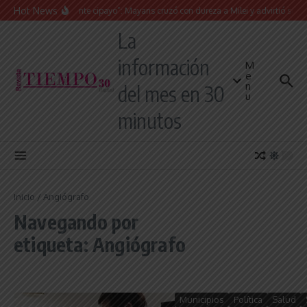
Saltar al contenido
Hot News
“Presidente cipayo”: Mayans cruzó con dureza a Milei y advirtió sobre un 
La
información
M
e
n
del mes en 30
u
minutos
Inicio
/
Angiógrafo
Navegando por
etiqueta: Angiógrafo
Municipios
Política
Salud