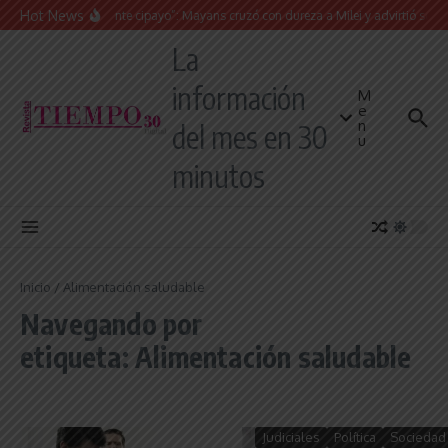
Saltar al contenido
Hot News
“Presidente cipayo”: Mayans cruzó con dureza a Milei y advirtió sobre un 
La
información
M
e
n
del mes en 30
u
minutos
Inicio
/
Alimentación saludable
Navegando por
etiqueta: Alimentación saludable
Judiciales
Política
Sociedad