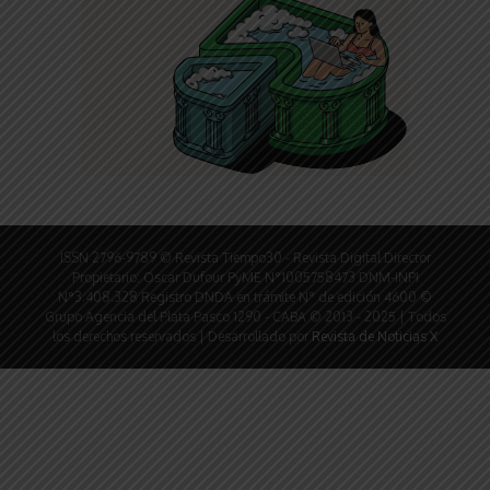
ISSN 2796-9789 © Revista Tiempo30 - Revista Digital Director
Propietario: Oscar Dufour PyME N°1005758473 DNM-INPI
N°3.408.328 Registro DNDA en trámite N° de edición 4600 ©
Grupo Agencia del Plata Pasco 1290 - CABA © 2013 - 2025 | Todos
los derechos reservados | Desarrollado por
Revista de Noticias X