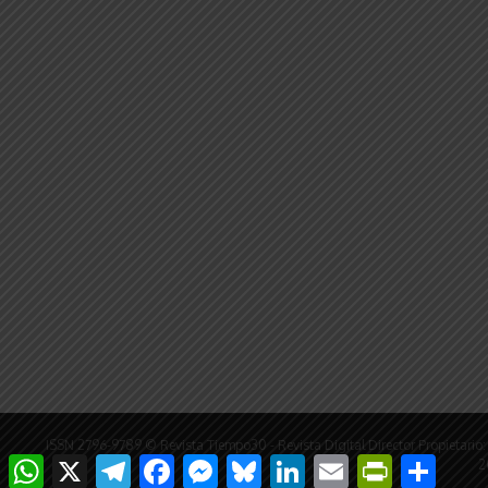
ISSN 2796-9789 © Revista Tiempo30 - Revista Digital Director Propieta
WhatsApp
X
Telegram
Facebook
Messenger
Bluesky
LinkedIn
Email
PrintFriendly
Compar
2