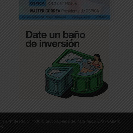
ámite N° de edición 4600 © Grupo Agencia del Plata Pasco 1290 - CABA ©
 X