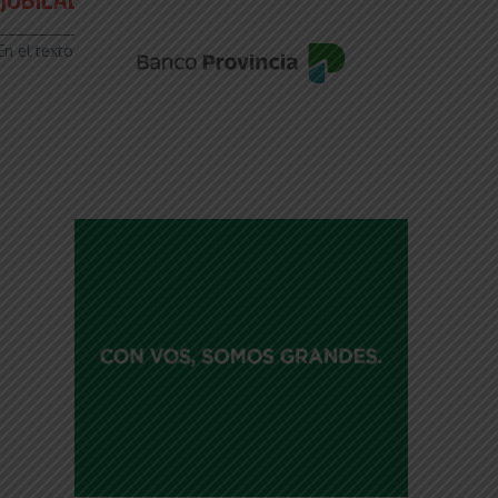
__________________
 En el texto elevado