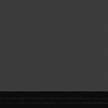
rio: Oscar Dufour PyME N°1005758473 DNM-INPI N°3.408.328 Registro DNDA en tr
tir
013 - 2025 | Todos los derechos reservados | Desarrollado por
Revista de Noticias