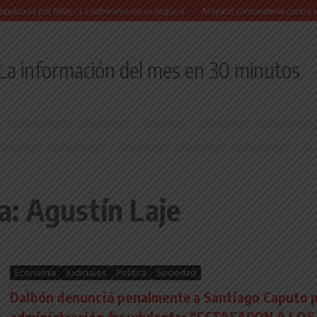
da por Milei: “La soberanía no se negocia”
Mayans contundente contra la reforma 
La información del mes en 30 minutos
: Agustín Laje
Economía
Judiciales
Política
Sociedad
Dalbón denunció penalmente a Santiago Caputo 
administración fraudulenta: “ESTAFARON A LO