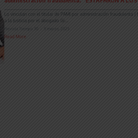
______________________________________________________________
Lo vinculan con el titular de PAMI por administración fraudulenta |
a la Justicia por el abogado Gr...
Revista Tiempo 30
5 marzo, 2025
Read More