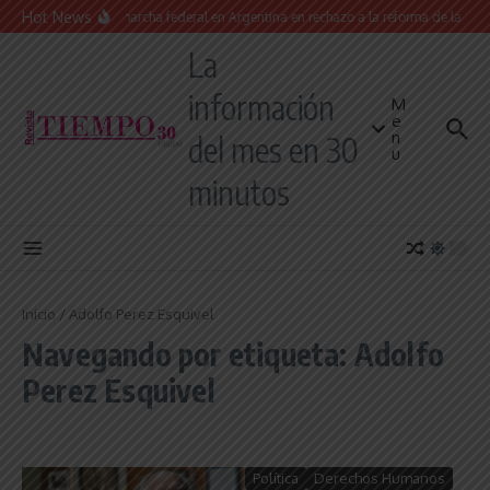
Saltar al contenido
Hot News
Masiva marcha federal en Argentina en rechazo a la reforma de la Ley de
La
información
M
e
n
del mes en 30
u
minutos
Inicio
/
Adolfo Perez Esquivel
Navegando por etiqueta: Adolfo
Perez Esquivel
Política
Derechos Humanos