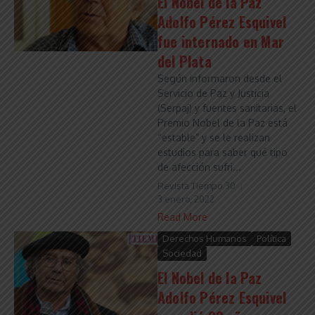
El Nobel de la Paz
Adolfo Pérez Esquivel
fue internado en Mar
del Plata
Según informaron desde el
Servicio de Paz y Justicia
(Serpaj) y fuentes sanitarias, el
Premio Nobel de la Paz está
“estable” y se le realizan
estudios para saber qué tipo
de afección sufri...
Revista Tiempo 30
3 enero, 2022
Read More
Derechos Humanos
Política
Sociedad
El Nobel de la Paz
Adolfo Pérez Esquivel