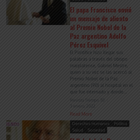
El papa Francisco envió
un mensaje de aliento
al Premio Nobel de la
Paz argentino Adolfo
Pérez Esquivel
El Pontífice hizo llegar sus
palabras a través del obispo
marplatense, Gabriel Mestre,
quien a su vez se las acercó al
Premio Nobel de la Paz
argentino (90) al hospital en el
que fue internado y donde...
Revista Tiempo 30
3 enero, 2022
Read More
Derechos Humanos
Política
Salud
Sociedad