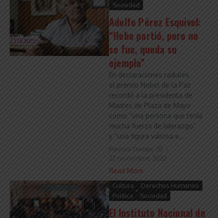
Sociedad
Adolfo Pérez Esquivel:
“Hebe partió, pero no
se fue, queda su
ejemplo”
En declaraciones radiales,
el premio Nobel de la Paz
recordó a la presidenta de
Madres de Plaza de Mayo
como “una persona que tenía
mucha fuerza de liderazgo”
y “una figura valiosa e...
Revista Tiempo 30
22 noviembre, 2022
Read More
Cultura
Derechos Humanos
Política
Sociedad
El Instituto Nacional de