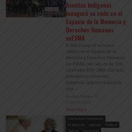
Asuntos Indígenas
inauguró su sede en el
Espacio de la Memoria y
Derechos Humanos
exESMA
El INAI inauguró su nuevo
edificio en el Espacio de la
Memoria y Derechos Humanos
(ex ESMA), ubicado en Av. Del
Libertador 8151 CABA. Del acto
participaron referentes
indígenas, quienes realizaron
una...
Revista Tiempo 30
2 agosto, 2022
Read More
Derechos Humanos
El Mundo
Iglesia
Política
Salud
Sociedad