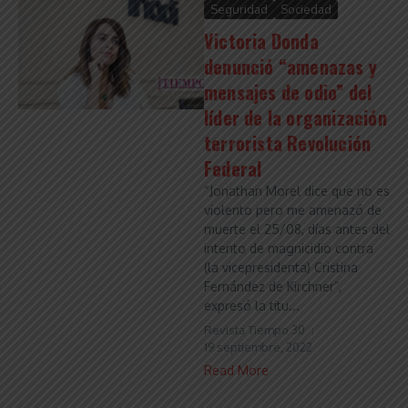
Seguridad
Sociedad
Victoria Donda
denunció “amenazas y
mensajes de odio” del
líder de la organización
terrorista Revolución
Federal
“Jonathan Morel dice que no es
violento pero me amenazó de
muerte el 25/08, días antes del
intento de magnicidio contra
(la vicepresidenta) Cristina
Fernández de Kirchner”,
expresó la titu...
Revista Tiempo 30
19 septiembre, 2022
Read More