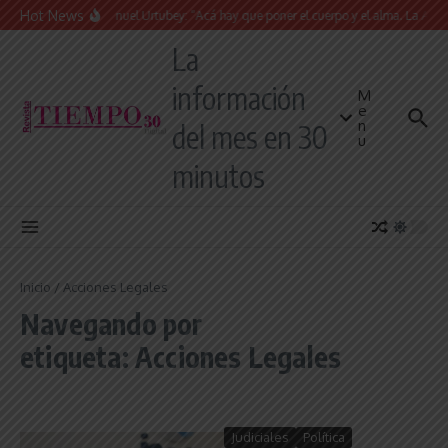
Saltar al contenido
Hot News
Juan Manuel Urtubey: “Acá hay que poner el cuerpo y el alma. La Argent
La
información
M
e
n
del mes en 30
u
minutos
Inicio
/
Acciones Legales
Navegando por
etiqueta: Acciones Legales
Judiciales
Política